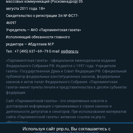
массовых коммуникаций (Роскомнадзор) 05
августа 2011 года. 18+
Свидетельство о регистрации Эл № ФС77-
46097
Учредитель — АНО «Парламентская газета»
Исполняющий обязанности главного
редактора — Абдуллаев М.Р.
Тел.: +7 (495) 637–69–79 E-mail:
pg@pnp.ru
«Парламентская газета» - официальное еженедельное издание
Федерального Собрания РФ. Издается с 1997 года. Учредители
газеты - Государственная Дума и Совет Федерации РФ. Официальный
публикатор федеральных конституционных законов, федеральных
законов и актов палат Федерального Собрания. «Парламентская
газета» имеет пункты печати и представительства в десяти субъектах
федерации.
Сайт «Парламентской газеты» - это оперативные новости и
достоверная информация о принимаемых в стране законах и
деятельности депутатов и сенаторов. При использовании материалов
сайта «Парламентской газеты» активная ссылка на pnp.ru
обязательна.
Используя сайт pnp.ru, Вы соглашаетесь с
На информационном ресурсе применяются
рекомендательные