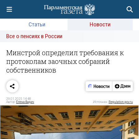
Статьи
Новости
Все о пенсиях в России
Минстрой определил требования к
протоколам заочных собраний
собственников
29.01.2025 14:48
Автор:
Елена Бадич
Источник:
Regulation.gov.ru