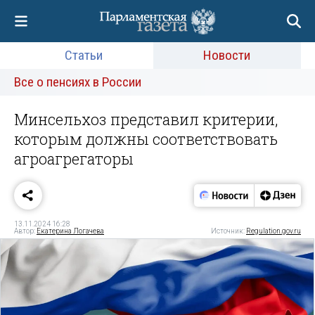
Статьи
Новости
Все о пенсиях в России
Минсельхоз представил критерии,
которым должны соответствовать
агроагрегаторы
13.11.2024 16:28
Автор:
Екатерина Логачева
Источник:
Regulation.gov.ru