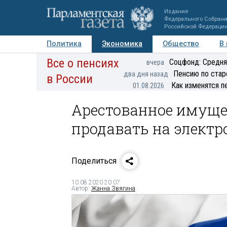
Издание
Федерального Собран
Российской Федераци
Политика
Экономика
Общество
В
Все о пенсиях
Фото
Авторы
Персоны
Мнения
Регионы
Соцфонд: Средня
вчера
Пенсию по стар
два дня назад
в России
Как изменятся п
01.08.2026
Арестованное имущ
продавать на электр
Поделиться
10.08.2020 20:07
Автор:
Жанна Звягина