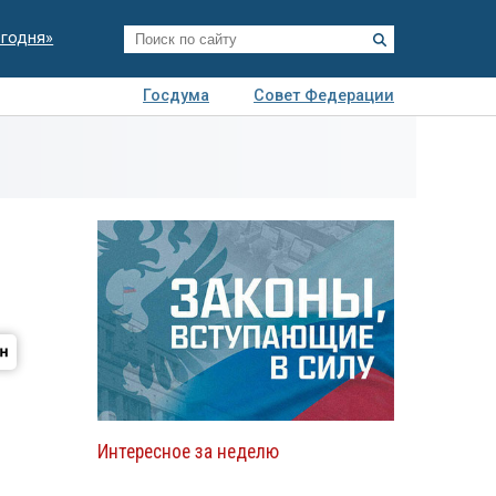
егодня»
Госдума
Совет Федерации
я
Авто
Недвижимость
Технологии
иза
Интересное за неделю