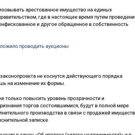
изовывать арестованное имущество на единых
равительством, где в настоящее время путем проведени
онфискованное и другое обращенное в собственность
ложило проводить аукционы
 законопроекта не коснутся действующего порядка
ишь на изменение их формы.
е только повысить уровень прозрачности ‎и
признания торгов состоявшимися, будут ‎в полной мере
лнительного производства в связи с продажей имущест
яснительной записке.
нения в закон «Об ипотеке (залоге недвижимости)» и в