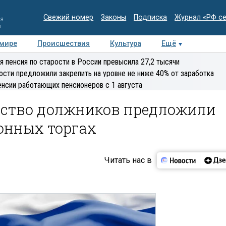
Свежий номер
Законы
Подписка
Журнал «РФ с
ия
и
 мире
Происшествия
Культура
Ещё
Медиацентр
Интервью
Колумнисты
Делова
я пенсия по старости в России превысила 27,2 тысячи
эксперт
ости предложили закрепить на уровне не ниже 40% от заработка
енсии работающих пенсионеров с 1 августа
ество должников предложили
онных торгах
Читать нас в