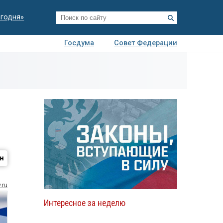
егодня»
Госдума
Совет Федерации
я
Авто
Недвижимость
Технологии
иза
.ru
Интересное за неделю