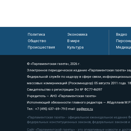
Политика
Экономика
Видео
Общество
В мире
Персон
Происшествия
Культура
Медиац
© «Парламентская газета», 2026 г.
Электронное периодическое издание «Парламентская газета» за
Федеральной службе по надзору в сфере связи, информационных
массовых коммуникаций (Роскомнадзор) 05 августа 2011 года. 1
Свидетельство о регистрации Эл № ФС77-46097
Учредитель — АНО «Парламентская газета»
Исполняющий обязанности главного редактора — Абдуллаев М.Р
Тел.: +7 (495) 637–69–79 E-mail:
pg@pnp.ru
«Парламентская газета» - официальное еженедельное издание Фе
федеральных конституционных законов, федеральных законов и а
Сайт «Парламентской газеты» - это оперативные новости и дост