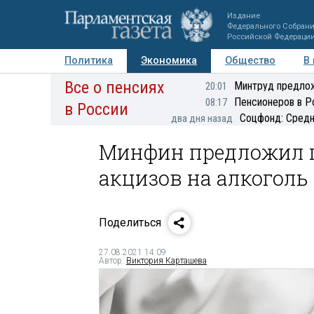
Издание
Федерального Собран
Российской Федераци
Политика
Экономика
Общество
В
Все о пенсиях
Фото
Авторы
Персоны
Мнения
Регионы
Минтруд предлож
20:01
Пенсионеров в Р
08:17
в России
Соцфонд: Средн
два дня назад
Минфин предложил п
акцизов на алкоголь
Поделиться
27.08.2021 14:09
Автор:
Виктория Карташева