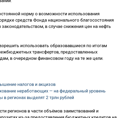
ваний.
постоянной норму о возможности использования
порядке средств Фонда национального благосостояния
законодательством, в случае снижения цен на нефть
разрешить использовать образовавшиеся по итогам
 межбюджетных трансфертов, предоставленных
м, в очередном финансовом году на те же цели.
вышение налогов и акцизов
рахование неработающих — на федеральный уровень
ы в регионах выделят 2 трлн рублей
ти регионов в части объёмов заимствований и
епозитах из-за предоставления бюджетных кредитов на