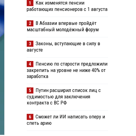
Как изменятся пенсии
1
работающих пенсионеров с 1 августа
В Абхазии впервые пройдёт
2
масштабный молодёжный форум
Законы, вступающие в силу в
3
августе
Пенсию по старости предложили
4
закрепить на уровне не ниже 40% от
заработка
Путин расширил список лиц с
5
судимостью для заключения
контракта с ВС РФ
Сможет ли ИИ написать оперу и
6
спеть арию