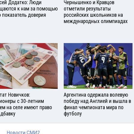
сей Додатко: Люди
Чернышенко и Кравцов
щаются к нам за помощью
отметили результаты
о показатель доверия
российских школьников на
международных олимпиадах
тат Новичков:
Аргентина одержала волевую
ионеры с 30-летним
победу над Англией и вышла в
ем на селе имеют право
финал чемпионата мира по
адбавку
футболу
Новости СМИ2