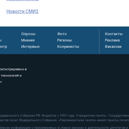
Новости СМИ2
Опросы
Фото
Контакты
ы
Мнения
Регионы
Реклама
ентр
Интервью
Колумнисты
Вакансии
регистрировано в
 технологий и
8+
.
дерального Собрания РФ. Издается с 1997 года. Учредители газеты - Государств
ктов палат Федерального Собрания. «Парламентская газета» имеет пункты печати
оверная информация о принимаемых в стране законах и деятельности депутатов и