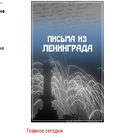
om
на
на
Главное сегодня