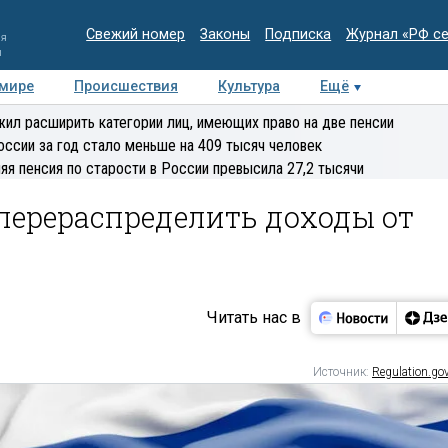
Свежий номер
Законы
Подписка
Журнал «РФ с
ия
и
 мире
Происшествия
Культура
Ещё
Медиацентр
Интервью
Колумнисты
Делова
ил расширить категории лиц, имеющих право на две пенсии
эксперт
оссии за год стало меньше на 409 тысяч человек
яя пенсия по старости в России превысила 27,2 тысячи
ерераспределить доходы от
Читать нас в
Источник:
Regulation.gov