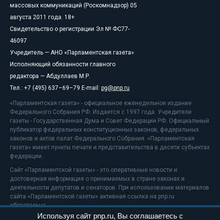
массовых коммуникаций (Роскомнадзор) 05
августа 2011 года. 18+
Свидетельство о регистрации Эл № ФС77-
46097
Учредитель — АНО «Парламентская газета»
Исполняющий обязанности главного
редактора — Абдуллаев М.Р.
Тел.: +7 (495) 637–69–79 E-mail:
pg@pnp.ru
«Парламентская газета» - официальное еженедельное издание
Федерального Собрания РФ. Издается с 1997 года. Учредители
газеты - Государственная Дума и Совет Федерации РФ. Официальный
публикатор федеральных конституционных законов, федеральных
законов и актов палат Федерального Собрания. «Парламентская
газета» имеет пункты печати и представительства в десяти субъектах
федерации.
Сайт «Парламентской газеты» - это оперативные новости и
достоверная информация о принимаемых в стране законах и
деятельности депутатов и сенаторов. При использовании материалов
сайта «Парламентской газеты» активная ссылка на pnp.ru
обязательна.
Используя сайт pnp.ru, Вы соглашаетесь с
На информационном ресурсе применяются
рекомендательные