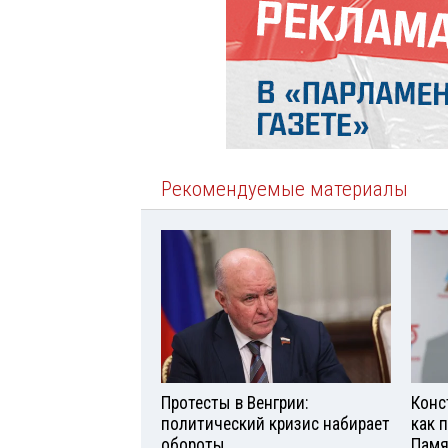
Рекомендуемые материалы
Протесты в Венгрии:
Конс
политический кризис набирает
как 
обороты
Памя