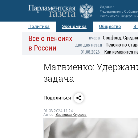
Издание
Федерального Собран
Российской Федераци
Политика
Экономика
Общество
В
Все о пенсиях
Фото
Авторы
Персоны
Мнения
Регионы
Соцфонд: Средня
вчера
Пенсию по стар
два дня назад
в России
Как изменятся п
01.08.2026
Матвиенко: Удержан
задача
Поделиться
01.08.2024 11:24
Автор:
Василиса Киреева