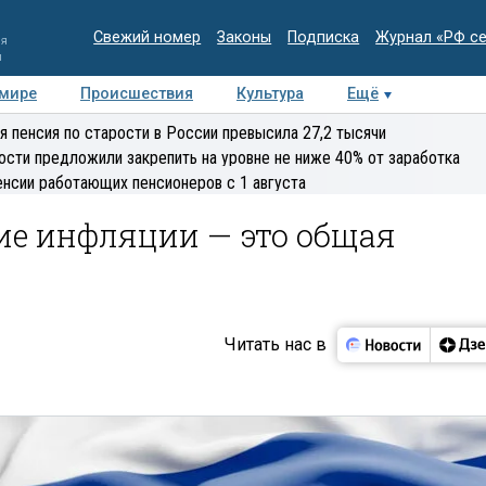
Свежий номер
Законы
Подписка
Журнал «РФ с
ия
и
 мире
Происшествия
Культура
Ещё
Медиацентр
Интервью
Колумнисты
Делова
я пенсия по старости в России превысила 27,2 тысячи
эксперт
ости предложили закрепить на уровне не ниже 40% от заработка
енсии работающих пенсионеров с 1 августа
ие инфляции — это общая
Читать нас в