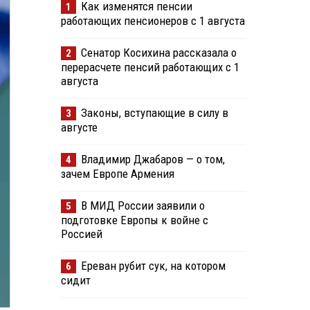
Как изменятся пенсии
1
работающих пенсионеров с 1 августа
Сенатор Косихина рассказала о
2
перерасчете пенсий работающих с 1
августа
Законы, вступающие в силу в
3
августе
Владимир Джабаров — о том,
4
зачем Европе Армения
В МИД России заявили о
5
подготовке Европы к войне с
Россией
Ереван рубит сук, на котором
6
сидит