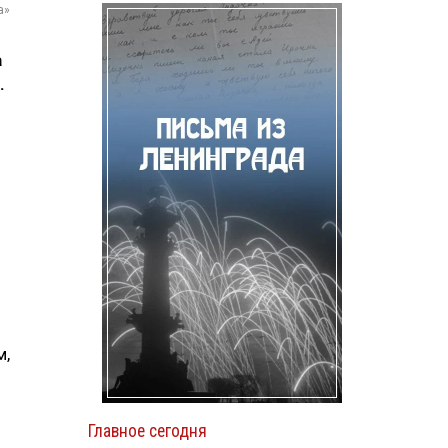
а»
а
.
м,
Главное сегодня