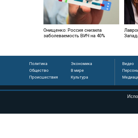
Онищенко: Россия снизила
Лавро
заболеваемость ВИЧ на 40%
Запад
Политика
Экономика
Видео
Общество
В мире
Персон
Происшествия
Культура
Медиац
© «Парламентская газета», 2026 г.
Испо
Электронное периодическое издание «Парламентская газета» за
Федеральной службе по надзору в сфере связи, информационных
массовых коммуникаций (Роскомнадзор) 05 августа 2011 года. 1
Свидетельство о регистрации Эл № ФС77-46097
Учредитель — АНО «Парламентская газета»
Исполняющий обязанности главного редактора — Абдуллаев М.Р