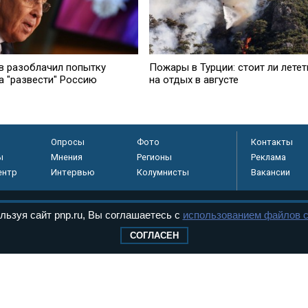
в разоблачил попытку
Пожары в Турции: стоит ли летет
а "развести" Россию
на отдых в августе
Опросы
Фото
Контакты
ы
Мнения
Регионы
Реклама
ентр
Интервью
Колумнисты
Вакансии
льзуя сайт pnp.ru, Вы соглашаетесь с
использованием файлов c
регистрировано в
СОГЛАСЕН
 технологий и
8+
.