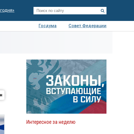
егодня»
Госдума
Совет Федерации
я
Авто
Недвижимость
Технологии
иза
Интересное за неделю