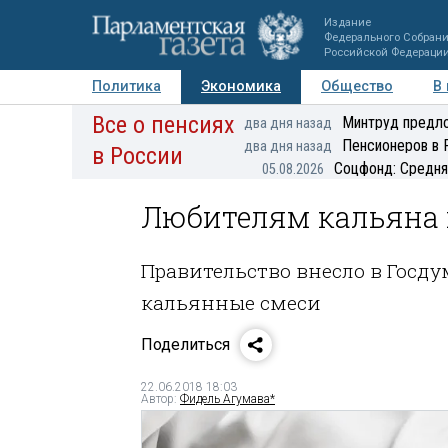
Издание
Федерального Собран
Российской Федераци
Политика
Экономика
Общество
В
Все о пенсиях
Фото
Авторы
Персоны
Мнения
Регионы
Минтруд предло
два дня назад
Пенсионеров в 
два дня назад
в России
Соцфонд: Средня
05.08.2026
Любителям кальяна 
Правительство внесло в Госду
кальянные смеси
Поделиться
22.06.2018 18:03
Автор:
Фидель Агумава*