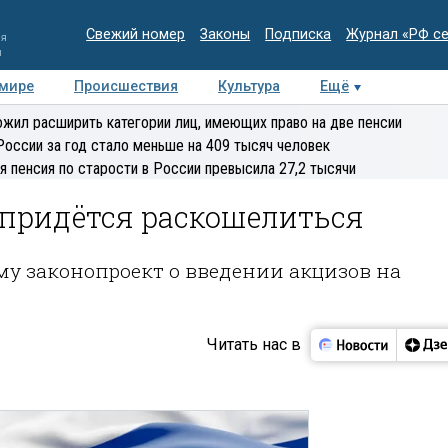
Свежий номер
Законы
Подписка
Журнал «РФ с
ия
и
 мире
Происшествия
Культура
Ещё
Медиацентр
Интервью
Колумнисты
Делова
жил расширить категории лиц, имеющих право на две пенсии
эксперт
России за год стало меньше на 409 тысяч человек
я пенсия по старости в России превысила 27,2 тысячи
придётся раскошелиться
му законопроект о введении акцизов на
Читать нас в