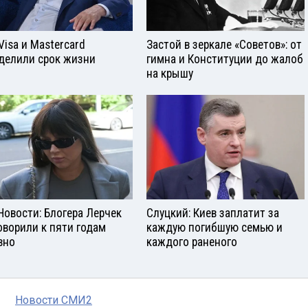
Visа и Mastercard
Застой в зеркале «Советов»: от
делили срок жизни
гимна и Конституции до жалоб
на крышу
Новости: Блогера Лерчек
Слуцкий: Киев заплатит за
оворили к пяти годам
каждую погибшую семью и
вно
каждого раненого
Новости СМИ2