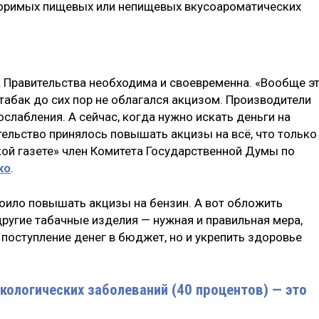
оримых пищевых или непищевых вкусоароматических
а Правительства необходима и своевременна. «Вообще э
табак до сих пор не облагался акцизом. Производители
слабления. А сейчас, когда нужно искать деньги на
тельство принялось повышать акцизы на всё, что только
ой газете» член Комитета Государственной Думы по
ко
.
тоило повышать акцизы на бензин. А вот обложить
ругие табачные изделия — нужная и правильная мера,
 поступление денег в бюджет, но и укрепить здоровье
кологических заболеваний (40 процентов) — это