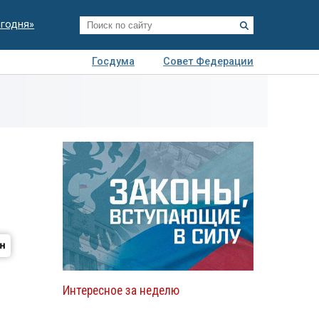
егодня»
Госдума
Совет Федерации
я
Авто
Недвижимость
Технологии
иза
Интересное за неделю