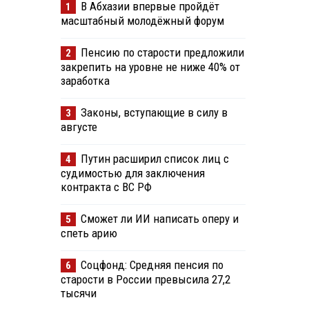
В Абхазии впервые пройдёт
1
масштабный молодёжный форум
Пенсию по старости предложили
2
закрепить на уровне не ниже 40% от
заработка
Законы, вступающие в силу в
3
августе
Путин расширил список лиц с
4
судимостью для заключения
контракта с ВС РФ
Сможет ли ИИ написать оперу и
5
спеть арию
Соцфонд: Средняя пенсия по
6
старости в России превысила 27,2
тысячи