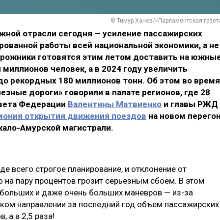
© Тимур Ханов/«Парламентская газет
ной отрасли сегодня — усиление пассажирских
ованной работы всей национальной экономики, а не
орожники готовятся этим летом доставить на южны
миллионов человек, а в 2024 году увеличить
до рекордных 180 миллионов тонн. Об этом во время
зные дороги» говорили в палате регионов, где 28
овета Федерации
Валентины Матвиенко
и главы РЖД
мония открытия движения поездов
на новом перего
кало-Амурской магистрали.
е всего строгое планирование, и отклонение от
 на пару процентов грозит серьезным сбоем. В этом
больших и даже очень больших маневров — из-за
ком направлении за последний год объем пассажирских
 а в 2,5 раза!