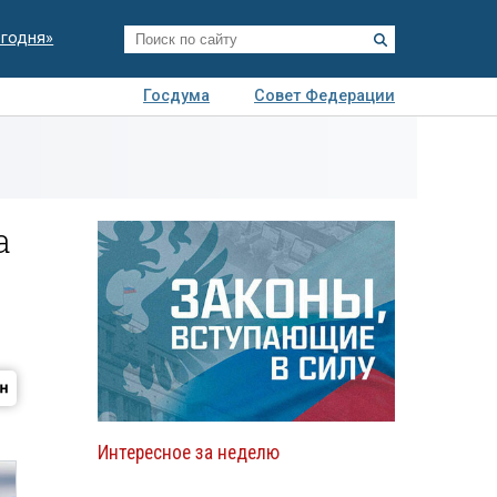
егодня»
Госдума
Совет Федерации
я
Авто
Недвижимость
Технологии
иза
а
Интересное за неделю