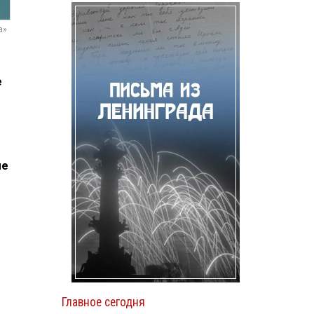
а»
е
не
Главное сегодня