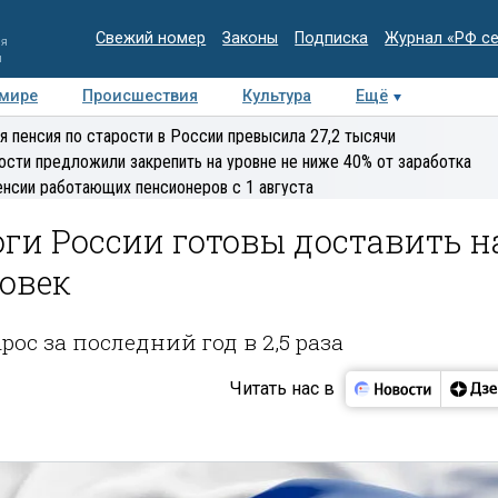
Свежий номер
Законы
Подписка
Журнал «РФ с
ия
и
 мире
Происшествия
Культура
Ещё
Медиацентр
Интервью
Колумнисты
Делова
я пенсия по старости в России превысила 27,2 тысячи
эксперт
ости предложили закрепить на уровне не ниже 40% от заработка
енсии работающих пенсионеров с 1 августа
ги России готовы доставить н
овек
ос за последний год в 2,5 раза
Читать нас в