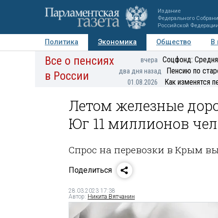
Издание
Федерального Собран
Российской Федераци
Политика
Экономика
Общество
В
Все о пенсиях
Фото
Авторы
Персоны
Мнения
Регионы
Соцфонд: Средня
вчера
Пенсию по стар
два дня назад
в России
Как изменятся п
01.08.2026
Летом железные доро
Юг 11 миллионов чел
Спрос на перевозки в Крым выр
Поделиться
28.03.2023 17:38
Автор:
Никита Вятчанин