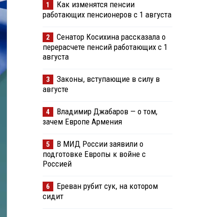
Как изменятся пенсии
1
работающих пенсионеров с 1 августа
Сенатор Косихина рассказала о
2
перерасчете пенсий работающих с 1
августа
Законы, вступающие в силу в
3
августе
Владимир Джабаров — о том,
4
зачем Европе Армения
В МИД России заявили о
5
подготовке Европы к войне с
Россией
Ереван рубит сук, на котором
6
сидит