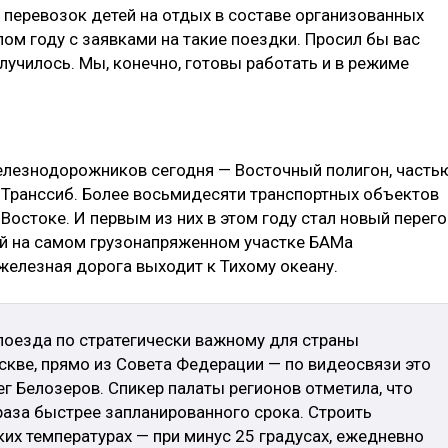
 перевозок детей на отдых в составе организованных
лом году с заявками на такие поездки. Просил бы вас
случилось. Мы, конечно, готовы работать и в режиме
елезнодорожников сегодня — Восточный полигон, часть
 Транссиб. Более восьмидесяти транспортных объектов
остоке. И первым из них в этом году стал новый перего
ый на самом грузонапряженном участке БАМа
железная дорога выходит к Тихому океану.
 поезда по стратегически важному для страны
кве, прямо из Совета Федерации — по видеосвязи это
г Белозеров. Спикер палаты регионов отметила, что
 раза быстрее запланированного срока. Строить
их температурах — при минус 25 градусах, ежедневно