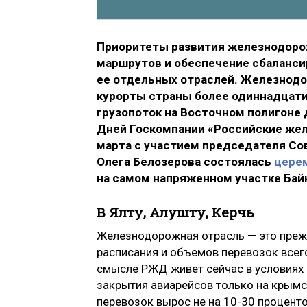
Приоритеты развития железнодорож
маршрутов и обеспечение сбалансир
ее отдельных отраслей. Железнод
курорты страны более одиннадцати 
грузопоток на Восточном полигоне 
Дней Госкомпании «Российские желе
марта с участием председателя С
Олега Белозерова состоялась
цере
на самом напряженном участке Бай
В Ялту, Алушту, Керчь
Железнодорожная отрасль — это прежд
расписания и объемов перевозок всего
смысле РЖД живет сейчас в условиях 
закрытия авиарейсов только на крымс
перевозок вырос не на 10-30 процентов,