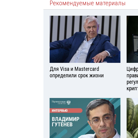
Рекомендуемые материалы
Для Visа и Mastercard
Цифр
определили срок жизни
прав
регу
крип