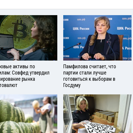
овые активы по
Памфилова считает, что
илам: Совфед утвердил
партии стали лучше
лирование рынка
готовиться к выборам в
товалют
Госдуму