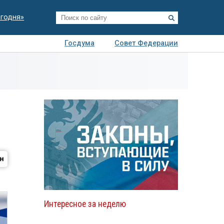
егодня»
Госдума
Совет Федерации
я
Авто
Недвижимость
Технологии
иза
Интересное за неделю