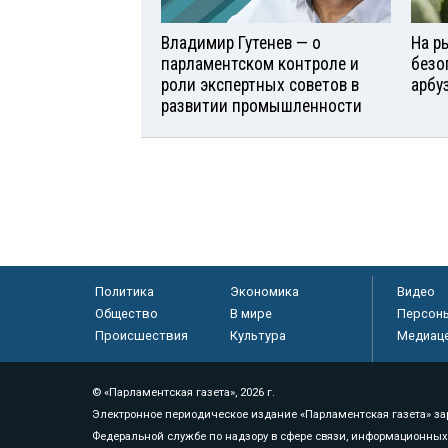
Владимир Гутенев — о
На р
парламентском контроле и
безо
роли экспертных советов в
арбу
развитии промышленности
Политика
Экономика
Видео
Общество
В мире
Персон
Происшествия
Культура
Медиац
© «Парламентская газета», 2026 г.
Электронное периодическое издание «Парламентская газета» за
Федеральной службе по надзору в сфере связи, информационных