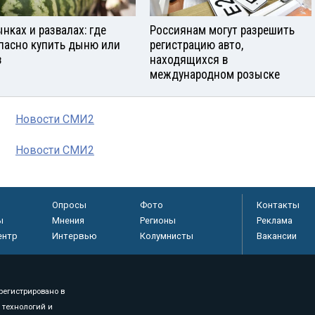
ынках и развалах: где
Россиянам могут разрешить
пасно купить дыню или
регистрацию авто,
з
находящихся в
международном розыске
Новости СМИ2
Новости СМИ2
Опросы
Фото
Контакты
ы
Мнения
Регионы
Реклама
ентр
Интервью
Колумнисты
Вакансии
регистрировано в
 технологий и