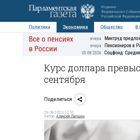
Издание
Федерального Собран
Российской Федераци
Политика
Экономика
Общество
В
Все о пенсиях
Фото
Авторы
Персоны
Мнения
Регионы
Минтруд предлож
вчера
Пенсионеров в Р
вчера
в России
Соцфонд: Средня
05.08.2026
Курс доллара превыс
сентября
Поделиться
29.09.2023 13:52
Автор:
Алексей Лапшин