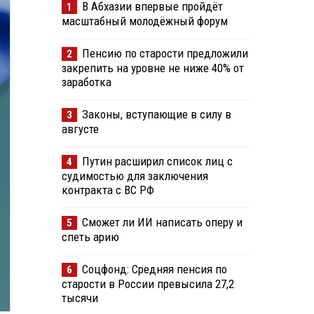
В Абхазии впервые пройдёт
1
масштабный молодёжный форум
Пенсию по старости предложили
2
закрепить на уровне не ниже 40% от
заработка
Законы, вступающие в силу в
3
августе
Путин расширил список лиц с
4
судимостью для заключения
контракта с ВС РФ
Сможет ли ИИ написать оперу и
5
спеть арию
Соцфонд: Средняя пенсия по
6
старости в России превысила 27,2
тысячи