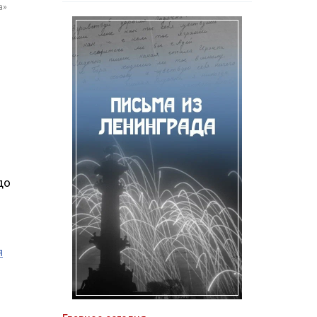
а»
до
я