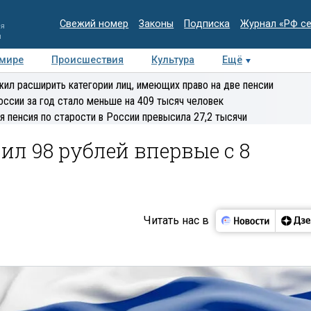
Свежий номер
Законы
Подписка
Журнал «РФ с
ия
и
 мире
Происшествия
Культура
Ещё
Медиацентр
Интервью
Колумнисты
Делова
ил расширить категории лиц, имеющих право на две пенсии
эксперт
оссии за год стало меньше на 409 тысяч человек
я пенсия по старости в России превысила 27,2 тысячи
ил 98 рублей впервые с 8
Читать нас в