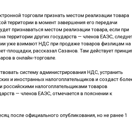
ектронной торговли признать местом реализации товара
кой территории в момент завершения его передачи
будет признаваться местом реализации товара, если при
на территории других государств — членов ЕАЭС, следуе
ссии уже взимают НДС при продаже товаров физлицам на
нет-площадки, рассказал Сазанов. Там действует принци
аров в онлайн-торговле.
твовать систему администрирования НДС, устранить
ких и иностранных налогоплательщиков и создаст боле
ии российскими налогоплательщиками товаров
арств — членов ЕАЭС, отмечается в пояснении к
есяц после официального опубликования, но не ранее 1