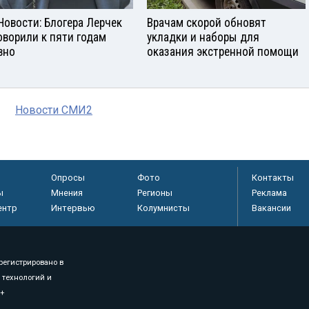
Новости: Блогера Лерчек
Врачам скорой обновят
оворили к пяти годам
укладки и наборы для
вно
оказания экстренной помощи
Новости СМИ2
Опросы
Фото
Контакты
ы
Мнения
Регионы
Реклама
ентр
Интервью
Колумнисты
Вакансии
регистрировано в
 технологий и
8+