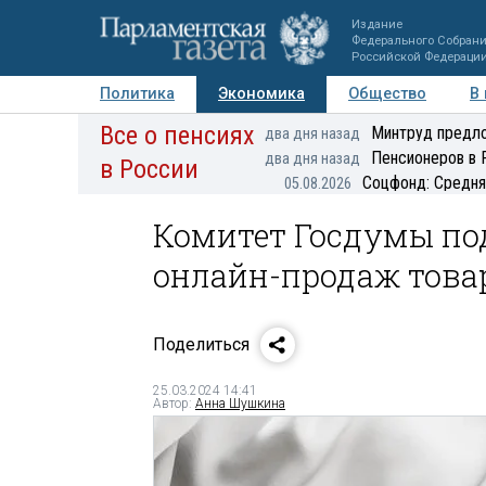
Издание
Федерального Собран
Российской Федераци
Политика
Экономика
Общество
В
Все о пенсиях
Фото
Авторы
Персоны
Мнения
Регионы
Минтруд предло
два дня назад
Пенсионеров в 
два дня назад
в России
Соцфонд: Средня
05.08.2026
Комитет Госдумы по
онлайн-продаж товар
Поделиться
25.03.2024 14:41
Автор:
Анна Шушкина