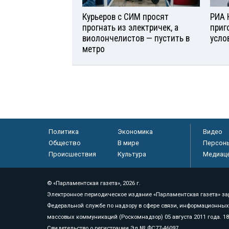
Курьеров с СИМ просят
РИА 
прогнать из электричек, а
приг
виолончелистов — пустить в
усло
метро
Политика
Экономика
Видео
Общество
В мире
Персон
Происшествия
Культура
Медиац
© «Парламентская газета», 2026 г.
Электронное периодическое издание «Парламентская газета» за
Федеральной службе по надзору в сфере связи, информационных
массовых коммуникаций (Роскомнадзор) 05 августа 2011 года. 1
Свидетельство о регистрации Эл № ФС77-46097