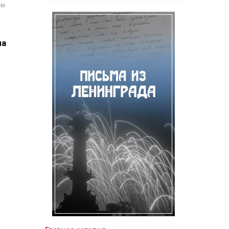
мы
на