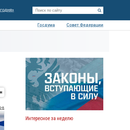
егодня»
Госдума
Совет Федерации
я
Авто
Недвижимость
Технологии
иза
9-8
Интересное за неделю