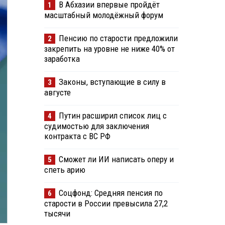
В Абхазии впервые пройдёт
1
масштабный молодёжный форум
Пенсию по старости предложили
2
закрепить на уровне не ниже 40% от
заработка
Законы, вступающие в силу в
3
августе
Путин расширил список лиц с
4
судимостью для заключения
контракта с ВС РФ
Сможет ли ИИ написать оперу и
5
спеть арию
Соцфонд: Средняя пенсия по
6
старости в России превысила 27,2
тысячи