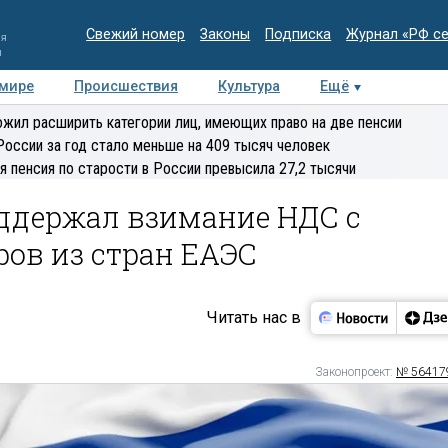
Свежий номер
Законы
Подписка
Журнал «РФ с
ия
и
 мире
Происшествия
Культура
Ещё
Медиацентр
Интервью
Колумнисты
Делова
жил расширить категории лиц, имеющих право на две пенсии
эксперт
России за год стало меньше на 409 тысяч человек
я пенсия по старости в России превысила 27,2 тысячи
ддержал взимание НДС с
ов из стран ЕАЭС
Читать нас в
Законопроект:
№ 56417