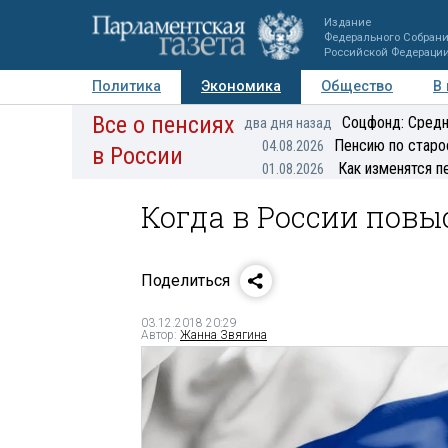
Издание
Федерального Собран
Российской Федераци
Политика
Экономика
Общество
В
Все о пенсиях
Фото
Авторы
Персоны
Мнения
Регионы
Соцфонд: Средн
два дня назад
Пенсию по старо
04.08.2026
в России
Как изменятся п
01.08.2026
Когда в России пов
Поделиться
03.12.2018 20:29
Автор:
Жанна Звягина