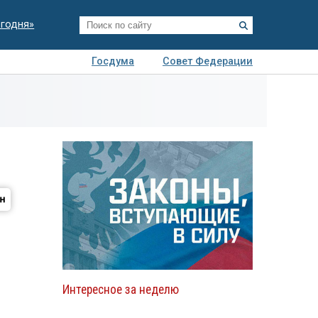
егодня»
Госдума
Совет Федерации
я
Авто
Недвижимость
Технологии
иза
Интересное за неделю