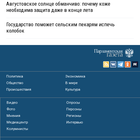
Августовское солнце обманчиво: почему коже
необходима защита даже в конце лета
Государство поможет сельским пекарям испечь
колобок
Политика
Экономика
Общество
В мире
Происшествия
Культура
Видео
Опросы
Фото
Персоны
Мнения
Регионы
Медиацентр
Интервью
Колумнисты