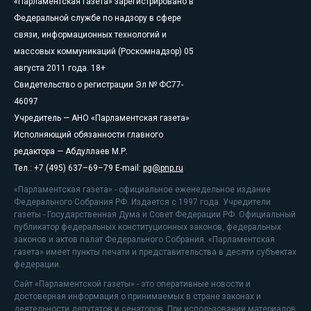
«Парламентская газета» зарегистрировано в
Федеральной службе по надзору в сфере
связи, информационных технологий и
массовых коммуникаций (Роскомнадзор) 05
августа 2011 года. 18+
Свидетельство о регистрации Эл № ФС77-
46097
Учредитель — АНО «Парламентская газета»
Исполняющий обязанности главного
редактора — Абдуллаев М.Р.
Тел.: +7 (495) 637–69–79 E-mail:
pg@pnp.ru
«Парламентская газета» - официальное еженедельное издание
Федерального Собрания РФ. Издается с 1997 года. Учредители
газеты - Государственная Дума и Совет Федерации РФ. Официальный
публикатор федеральных конституционных законов, федеральных
законов и актов палат Федерального Собрания. «Парламентская
газета» имеет пункты печати и представительства в десяти субъектах
федерации.
Сайт «Парламентской газеты» - это оперативные новости и
достоверная информация о принимаемых в стране законах и
деятельности депутатов и сенаторов. При использовании материалов