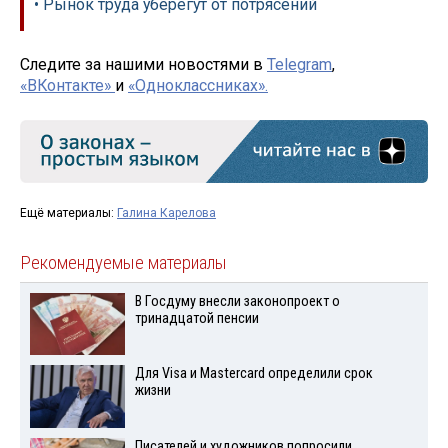
• Рынок труда уберегут от потрясений
Следите за нашими новостями в
Telegram
,
«ВКонтакте»
и
«Одноклассниках».
Ещё материалы:
Галина Карелова
Рекомендуемые материалы
В Госдуму внесли законопроект о
тринадцатой пенсии
Для Visа и Mastercard определили срок
жизни
Писателей и художников попросили