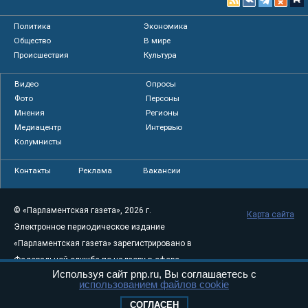
Политика
Экономика
Общество
В мире
Происшествия
Культура
Видео
Опросы
Фото
Персоны
Мнения
Регионы
Медиацентр
Интервью
Колумнисты
Контакты
Реклама
Вакансии
© «Парламентская газета», 2026 г.
Карта сайта
Электронное периодическое издание
«Парламентская газета» зарегистрировано в
Федеральной службе по надзору в сфере
Используя сайт pnp.ru, Вы соглашаетесь с
связи, информационных технологий и
использованием файлов cookie
массовых коммуникаций (Роскомнадзор) 05
СОГЛАСЕН