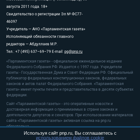
августа 2011 года. 18+
Свидетельство о регистрации Эл № ФС77-
46097
Учредитель — АНО «Парламентская газета»
Исполняющий обязанности главного
редактора — Абдуллаев М.Р.
Тел.: +7 (495) 637–69–79 E-mail:
pg@pnp.ru
«Парламентская газета» - официальное еженедельное издание
Федерального Собрания РФ. Издается с 1997 года. Учредители
газеты - Государственная Дума и Совет Федерации РФ. Официальный
публикатор федеральных конституционных законов, федеральных
законов и актов палат Федерального Собрания. «Парламентская
газета» имеет пункты печати и представительства в десяти субъектах
федерации.
Сайт «Парламентской газеты» - это оперативные новости и
достоверная информация о принимаемых в стране законах и
деятельности депутатов и сенаторов. При использовании материалов
сайта «Парламентской газеты» активная ссылка на pnp.ru
обязательна.
Используя сайт pnp.ru, Вы соглашаетесь с
На информационном ресурсе применяются
рекомендательные
использованием файлов cookie