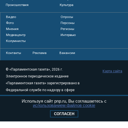
Происшествия
Культура
Видео
Опросы
Фото
Персоны
Мнения
Регионы
Медиацентр
Интервью
Колумнисты
Контакты
Реклама
Вакансии
© «Парламентская газета», 2026 г.
Карта сайта
Электронное периодическое издание
«Парламентская газета» зарегистрировано в
Федеральной службе по надзору в сфере
связи, информационных технологий и
Используя сайт pnp.ru, Вы соглашаетесь с
массовых коммуникаций (Роскомнадзор) 05
использованием файлов cookie
августа 2011 года. 18+
СОГЛАСЕН
Свидетельство о регистрации Эл № ФС77-
46097