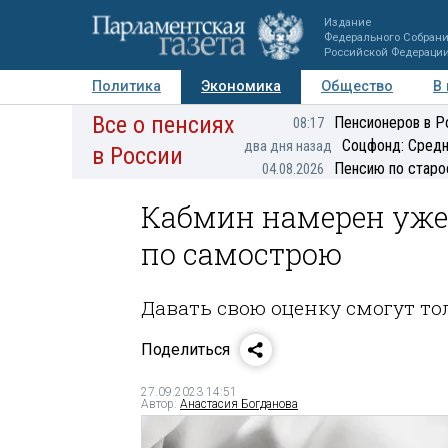
Издание
Федерального Собран
Российской Федераци
Политика
Экономика
Общество
В
Все о пенсиях
Фото
Авторы
Персоны
Мнения
Регионы
Пенсионеров в Р
08:17
Соцфонд: Средн
два дня назад
в России
Пенсию по старо
04.08.2026
Кабмин намерен уже
по самострою
Давать свою оценку смогут т
Поделиться
27.09.2023 14:51
Автор:
Анастасия Богданова