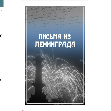
ти
у
ь