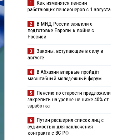
Как изменятся пенсии
1
работающих пенсионеров с 1 августа
В МИД России заявили о
2
подготовке Европы к войне с
Россией
Законы, вступающие в силу в
3
августе
В Абхазии впервые пройдёт
4
масштабный молодёжный форум
Пенсию по старости предложили
5
закрепить на уровне не ниже 40% от
заработка
Путин расширил список лиц с
6
судимостью для заключения
контракта с ВС РФ