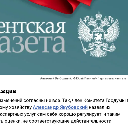
Анатолий Выборный.
© Юрий Инякин/«Парламентская газет
аждан
менений согласны не все. Так, член Комитета Госдумы 
ому хозяйству
Александр Якубовский
назвал их
спертных услуг сам себя хорошо регулирует, и таким
ь оценки, не соответствующие действительности.