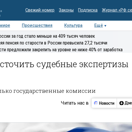
Свежий номер
Законы
Подписка
Журнал «РФ с
ия
и
 мире
Происшествия
Культура
Ещё
Медиацентр
Интервью
Колумнисты
Делова
оссии за год стало меньше на 409 тысяч человек
эксперт
яя пенсия по старости в России превысила 27,2 тысячи
сти предложили закрепить на уровне не ниже 40% от заработка
сточить судебные экспертизы
олько государственные комиссии
Читать нас в