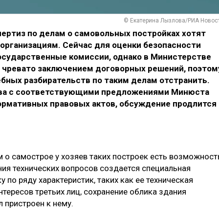
© Екатерина Лызлова/РИА Новос
пертиз по делам о самовольных постройках хотят
организациям. Сейчас для оценки безопасности
осударственные комиссии, однако в Министерстве
о чревато заключением договорных решений, поэтом
ебных разбирательств по таким делам отстранить.
тва с соответствующими предложениями Минюста
нормативных правовых актов, обсуждение продлится
м о самострое у хозяев таких построек есть возможност
ния технических вопросов создается специальная
 по ряду характеристик, таких как ее техническая
нтересов третьих лиц, сохранение облика здания
л пристроен к нему.