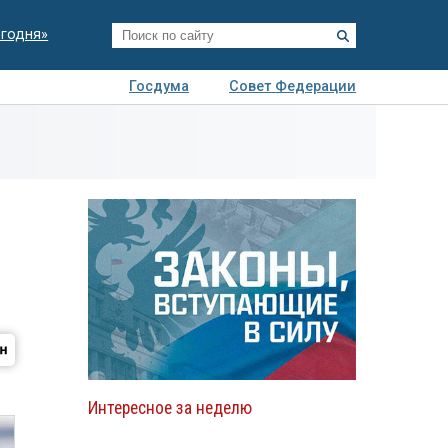
егодня»
Госдума
Совет Федерации
я
Авто
Недвижимость
Технологии
иза
Интересное за неделю