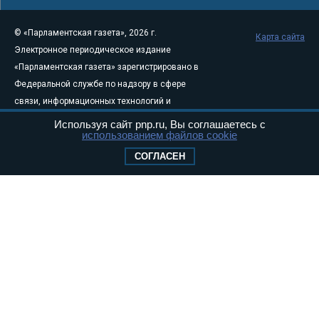
© «Парламентская газета», 2026 г.
Карта сайта
Электронное периодическое издание
«Парламентская газета» зарегистрировано в
Федеральной службе по надзору в сфере
связи, информационных технологий и
массовых коммуникаций (Роскомнадзор) 05
Используя сайт pnp.ru, Вы соглашаетесь с
использованием файлов cookie
августа 2011 года. 18+
Свидетельство о регистрации Эл № ФС77-
СОГЛАСЕН
46097
Учредитель — АНО «Парламентская газета»
Исполняющий обязанности главного
редактора — Абдуллаев М.Р.
Тел.: +7 (495) 637–69–79 E-mail:
pg@pnp.ru
«Парламентская газета» - официальное еженедельное издание
Федерального Собрания РФ. Издается с 1997 года. Учредители
газеты - Государственная Дума и Совет Федерации РФ. Официальный
публикатор федеральных конституционных законов, федеральных
законов и актов палат Федерального Собрания. «Парламентская