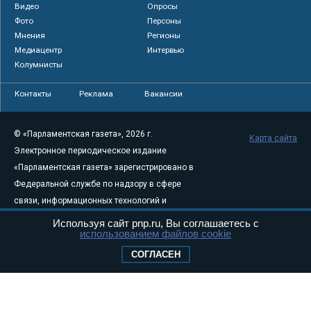
Видео
Опросы
Фото
Персоны
Мнения
Регионы
Медиацентр
Интервью
Колумнисты
Контакты
Реклама
Вакансии
© «Парламентская газета», 2026 г.
Карта сайта
Электронное периодическое издание
«Парламентская газета» зарегистрировано в
Федеральной службе по надзору в сфере
связи, информационных технологий и
массовых коммуникаций (Роскомнадзор) 05
Используя сайт pnp.ru, Вы соглашаетесь с
использованием файлов cookie
августа 2011 года. 18+
Свидетельство о регистрации Эл № ФС77-
СОГЛАСЕН
46097
Учредитель — АНО «Парламентская газета»
Исполняющий обязанности главного