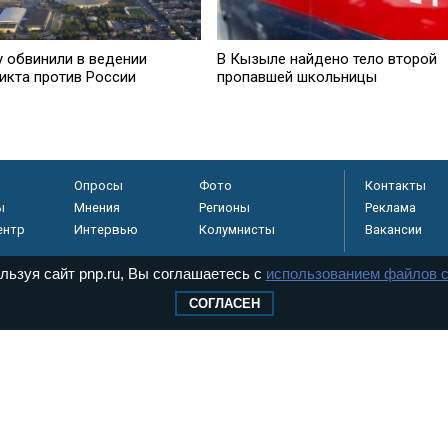
у обвинили в ведении
В Кызыле найдено тело второй
икта против России
пропавшей школьницы
Опросы
Фото
Контакты
ы
Мнения
Регионы
Реклама
ентр
Интервью
Колумнисты
Вакансии
льзуя сайт pnp.ru, Вы соглашаетесь с
использованием файлов c
СОГЛАСЕН
регистрировано в
 технологий и
8+
.