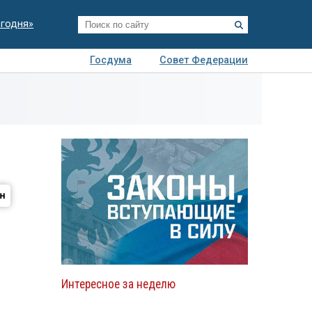
егодня»
Госдума
Совет Федерации
я
Авто
Недвижимость
Технологии
иза
Интересное за неделю