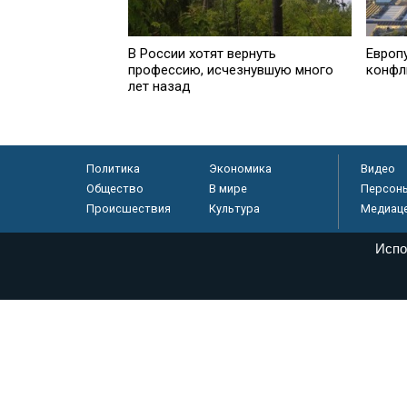
В России хотят вернуть
Европ
профессию, исчезнувшую много
конфл
лет назад
Политика
Экономика
Видео
Общество
В мире
Персон
Происшествия
Культура
Медиац
Испо
© «Парламентская газета», 2026 г.
Электронное периодическое издание «Парламентская газета» за
Федеральной службе по надзору в сфере связи, информационных
массовых коммуникаций (Роскомнадзор) 05 августа 2011 года. 1
Свидетельство о регистрации Эл № ФС77-46097
Учредитель — АНО «Парламентская газета»
Исполняющий обязанности главного редактора — Абдуллаев М.Р
Тел.: +7 (495) 637–69–79 E-mail:
pg@pnp.ru