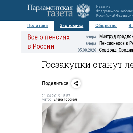
Издание
Федерального Собран
Российской Федераци
Политика
Экономика
Общество
В
Все о пенсиях
Фото
Авторы
Персоны
Мнения
Регионы
Минтруд предлож
вчера
Пенсионеров в Р
вчера
в России
Соцфонд: Средня
05.08.2026
Госзакупки станут л
Поделиться
21.04.2019 15:57
Автор:
Елена Горская