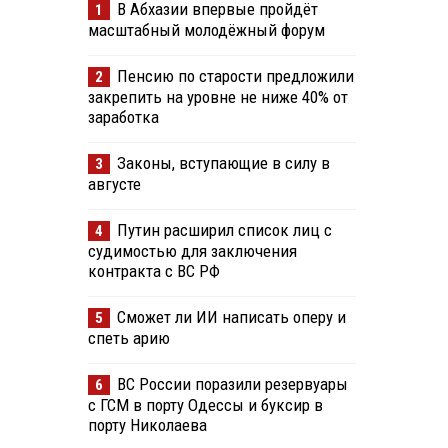
В Абхазии впервые пройдёт
1
масштабный молодёжный форум
Пенсию по старости предложили
2
закрепить на уровне не ниже 40% от
заработка
Законы, вступающие в силу в
3
августе
Путин расширил список лиц с
4
судимостью для заключения
контракта с ВС РФ
Сможет ли ИИ написать оперу и
5
спеть арию
ВС России поразили резервуары
6
с ГСМ в порту Одессы и буксир в
порту Николаева