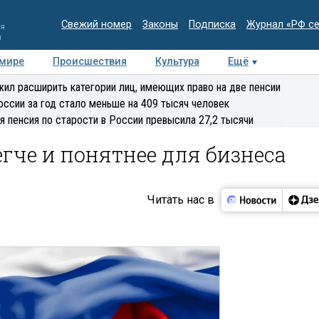
Свежий номер
Законы
Подписка
Журнал «РФ с
ия
и
 мире
Происшествия
Культура
Ещё
Медиацентр
Интервью
Колумнисты
Делова
ил расширить категории лиц, имеющих право на две пенсии
эксперт
оссии за год стало меньше на 409 тысяч человек
я пенсия по старости в России превысила 27,2 тысячи
егче и понятнее для бизнеса
Читать нас в