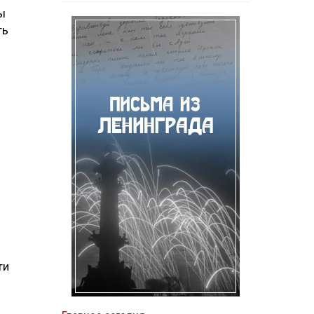
ы
ть
ти