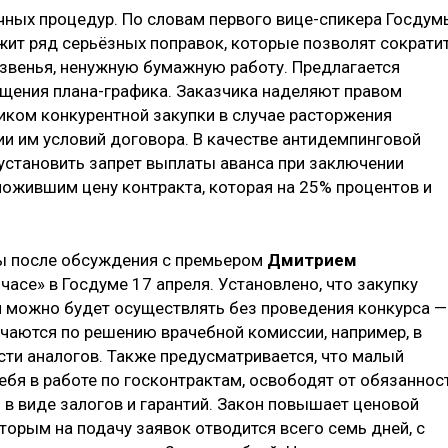
ных процедур. По словам первого вице-спикера Госдум
жит ряд серьёзных поправок, которые позволят сократи
 звенья, ненужную бумажную работу. Предлагается
мещения плана-графика. Заказчика наделяют правом
иком конкурентной закупки в случае расторжения
ии им условий договора. В качестве антидемпинговой
установить запрет выплаты аванса при заключении
ложившим цену контракта, которая на 25% процентов и
ны после обсуждения с премьером
Дмитрием
часе» в Госдуме 17 апреля. Установлено, что закупку
й можно будет осуществлять без проведения конкурса —
ачаются по решению врачебной комиссии, например, в
ти аналогов. Также предусматривается, что малый
бя в работе по госконтрактам, освободят от обязаннос
в виде залогов и гарантий. Закон повышает ценовой
оторым на подачу заявок отводится всего семь дней, с