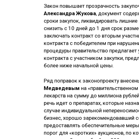
Закон повышает прозрачность закупоч
Александра Жукова
, документ содер
сроки закупок, ликвидировать лишние
снизить с 10 дней до 1 дня срок раз
заключать контракт со вторым участн
контракта с победителем при нарушен
процедуры правительство предлагает 
контракта с участником закупки, пред
более ниже начальной цены.
Ряд поправок к законопроекту внесе
Медведевым
на «правительственном 
лекарств на сумму до миллиона рубле
речь идет о препаратах, которые назн
случае индивидуальной непереносимос
бизнес, хорошо зарекомендовавший се
предоставлять обеспечительные меры 
порог для «коротких» аукционов, по к