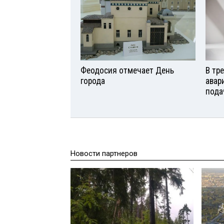
Феодосия отмечает День
В тр
города
авар
пода
Новости партнеров