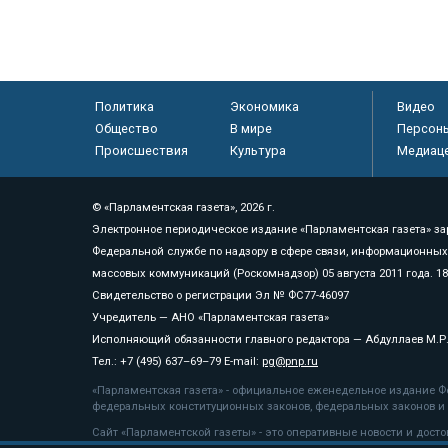
Политика
Экономика
Видео
Общество
В мире
Персон
Происшествия
Культура
Медиац
© «Парламентская газета», 2026 г.
Электронное периодическое издание «Парламентская газета» за
Федеральной службе по надзору в сфере связи, информационных
массовых коммуникаций (Роскомнадзор) 05 августа 2011 года. 1
Свидетельство о регистрации Эл № ФС77-46097
Учредитель — АНО «Парламентская газета»
Исполняющий обязанности главного редактора — Абдуллаев М.Р
Тел.: +7 (495) 637–69–79 E-mail:
pg@pnp.ru
«Парламентская газета» - официальное еженедельное издание Фе
федеральных конституционных законов, федеральных законов и а
Сайт «Парламентской газеты» - это оперативные новости и дост