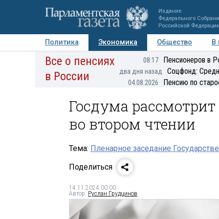
Издание
Федерального Собран
Российской Федераци
Политика
Экономика
Общество
В
Все о пенсиях
Фото
Авторы
Персоны
Мнения
Регионы
Пенсионеров в Р
08:17
Соцфонд: Средн
два дня назад
в России
Пенсию по старо
04.08.2026
Госдума рассмотрит
во втором чтении
Тема:
Пленарное заседание Государстве
Поделиться
14.11.2024 00:00
Автор:
Руслан Грудцинов