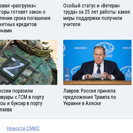
овая «разгрузка»:
Особый статус и «Ветеран
торы готовят закон о
труда» за 25 лет работы: какие
лении срока погашения
меры поддержки получили
етных кредитов
учителя
онами
оссии поразили
Лавров: Россия приняла
рвуары с ГСМ в порту
предложения Трампа по
сы и буксир в порту
Украине в Аляске
лаева
Новости СМИ2