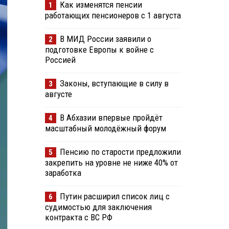
Как изменятся пенсии
1
работающих пенсионеров с 1 августа
В МИД России заявили о
2
подготовке Европы к войне с
Россией
Законы, вступающие в силу в
3
августе
В Абхазии впервые пройдёт
4
масштабный молодёжный форум
Пенсию по старости предложили
5
закрепить на уровне не ниже 40% от
заработка
Путин расширил список лиц с
6
судимостью для заключения
контракта с ВС РФ