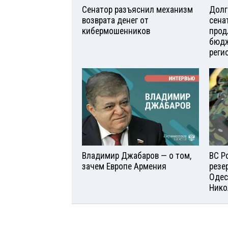
Сенатор разъяснил механизм
Долг
возврата денег от
сена
кибермошенников
прод
бюдж
реги
Владимир Джабаров — о том,
ВС Р
зачем Европе Армения
резе
Одес
Нико