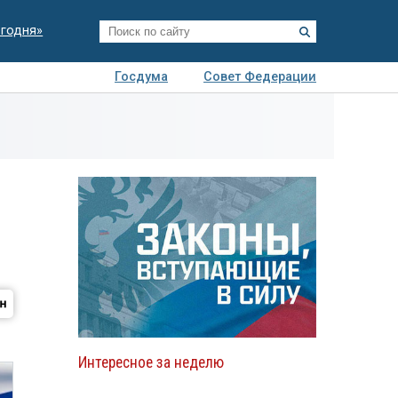
егодня»
Госдума
Совет Федерации
я
Авто
Недвижимость
Технологии
иза
Интересное за неделю