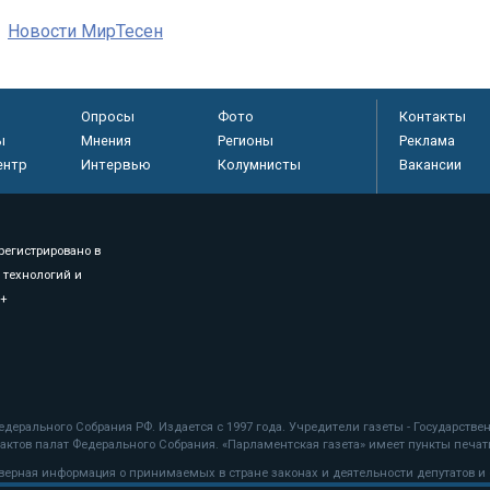
Новости МирТесен
Опросы
Фото
Контакты
ы
Мнения
Регионы
Реклама
ентр
Интервью
Колумнисты
Вакансии
регистрировано в
 технологий и
8+
.
дерального Собрания РФ. Издается с 1997 года. Учредители газеты - Государств
ктов палат Федерального Собрания. «Парламентская газета» имеет пункты печати
оверная информация о принимаемых в стране законах и деятельности депутатов и