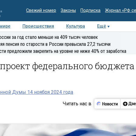
Свежий номер
Законы
Подписка
Журнал «РФ с
ия
и
 мире
Происшествия
Культура
Ещё
Медиацентр
Интервью
Колумнисты
Делова
оссии за год стало меньше на 409 тысяч человек
эксперт
яя пенсия по старости в России превысила 27,2 тысячи
сти предложили закрепить на уровне не ниже 40% от заработка
 проект федерального бюджета
нной Думы 14 ноября 2024 года
Читать нас в