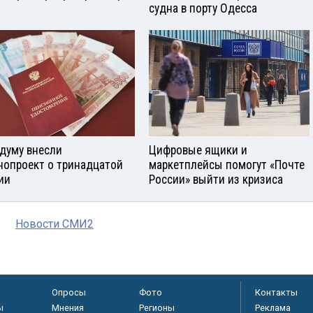
судна в порту Одесса
сдуму внесли
Цифровые ящики и
нопроект о тринадцатой
маркетплейсы помогут «Почте
ии
России» выйти из кризиса
Новости СМИ2
Опросы
Фото
Контакты
ы
Мнения
Регионы
Реклама