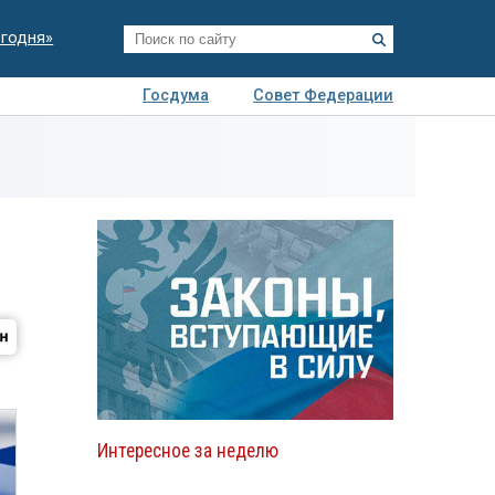
егодня»
Госдума
Совет Федерации
я
Авто
Недвижимость
Технологии
иза
Интересное за неделю