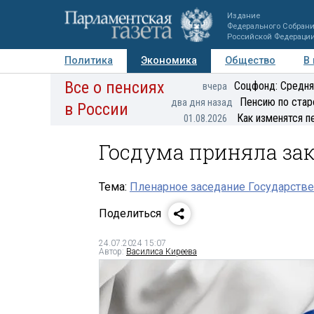
Издание
Федерального Собран
Российской Федераци
Политика
Экономика
Общество
В
Все о пенсиях
Фото
Авторы
Персоны
Мнения
Регионы
Соцфонд: Средня
вчера
Пенсию по стар
два дня назад
в России
Как изменятся п
01.08.2026
Госдума приняла зак
Тема:
Пленарное заседание Государстве
Поделиться
24.07.2024 15:07
Автор:
Василиса Киреева