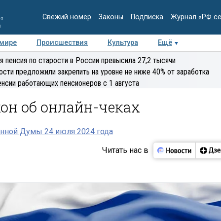
Свежий номер
Законы
Подписка
Журнал «РФ с
ия
и
 мире
Происшествия
Культура
Ещё
Медиацентр
Интервью
Колумнисты
Делова
я пенсия по старости в России превысила 27,2 тысячи
эксперт
ости предложили закрепить на уровне не ниже 40% от заработка
енсии работающих пенсионеров с 1 августа
он об онлайн-чеках
нной Думы 24 июля 2024 года
Читать нас в