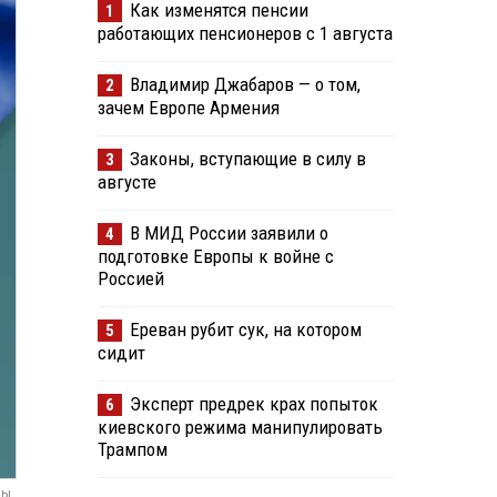
Как изменятся пенсии
1
работающих пенсионеров с 1 августа
Владимир Джабаров — о том,
2
зачем Европе Армения
Законы, вступающие в силу в
3
августе
В МИД России заявили о
4
подготовке Европы к войне с
Россией
Ереван рубит сук, на котором
5
сидит
Эксперт предрек крах попыток
6
киевского режима манипулировать
Трампом
мы