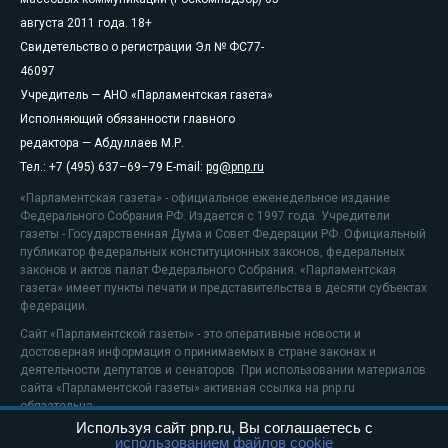
августа 2011 года. 18+
Свидетельство о регистрации Эл № ФС77-
46097
Учредитель — АНО «Парламентская газета»
Исполняющий обязанности главного
редактора — Абдуллаев М.Р.
Тел.: +7 (495) 637–69–79 E-mail:
pg@pnp.ru
«Парламентская газета» - официальное еженедельное издание
Федерального Собрания РФ. Издается с 1997 года. Учредители
газеты - Государственная Дума и Совет Федерации РФ. Официальный
публикатор федеральных конституционных законов, федеральных
законов и актов палат Федерального Собрания. «Парламентская
газета» имеет пункты печати и представительства в десяти субъектах
федерации.
Сайт «Парламентской газеты» - это оперативные новости и
достоверная информация о принимаемых в стране законах и
деятельности депутатов и сенаторов. При использовании материалов
сайта «Парламентской газеты» активная ссылка на pnp.ru
обязательна.
Используя сайт pnp.ru, Вы соглашаетесь с
На информационном ресурсе применяются
рекомендательные
использованием файлов cookie