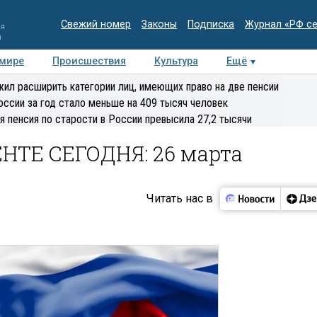
Свежий номер
Законы
Подписка
Журнал «РФ с
ия
и
 мире
Происшествия
Культура
Ещё
Медиацентр
Интервью
Колумнисты
Делова
ил расширить категории лиц, имеющих право на две пенсии
эксперт
оссии за год стало меньше на 409 тысяч человек
я пенсия по старости в России превысила 27,2 тысячи
НТЕ СЕГОДНЯ: 26 марта
Читать нас в