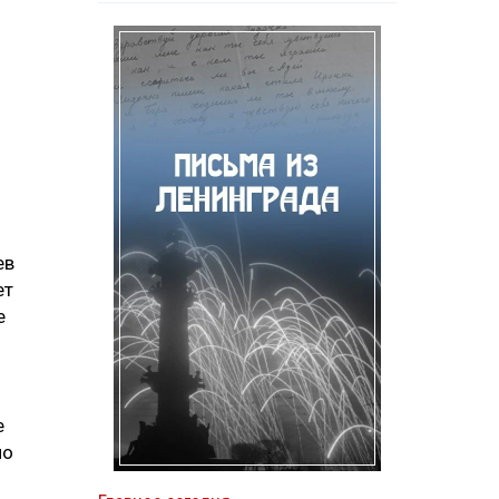
ев
ет
е
е
по