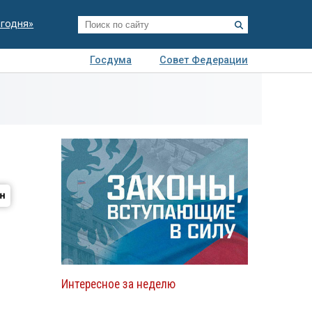
егодня»
Госдума
Совет Федерации
я
Авто
Недвижимость
Технологии
иза
Интересное за неделю