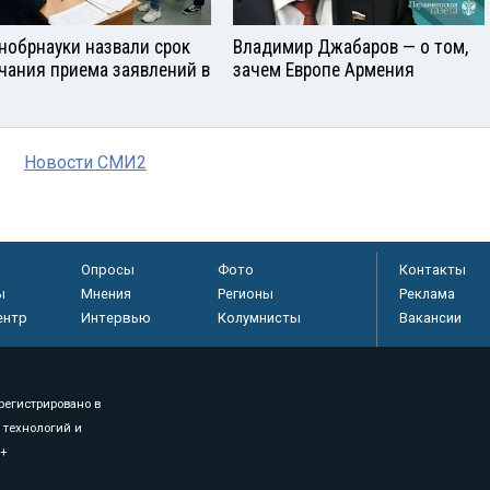
нобрнауки назвали срок
Владимир Джабаров — о том,
чания приема заявлений в
зачем Европе Армения
Новости СМИ2
Опросы
Фото
Контакты
ы
Мнения
Регионы
Реклама
ентр
Интервью
Колумнисты
Вакансии
регистрировано в
 технологий и
8+