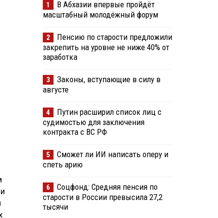
В Абхазии впервые пройдёт
1
масштабный молодёжный форум
Пенсию по старости предложили
2
закрепить на уровне не ниже 40% от
заработка
Законы, вступающие в силу в
3
августе
Путин расширил список лиц с
4
судимостью для заключения
контракта с ВС РФ
Сможет ли ИИ написать оперу и
5
спеть арию
м
Соцфонд: Средняя пенсия по
6
ии
старости в России превысила 27,2
я
тысячи
х