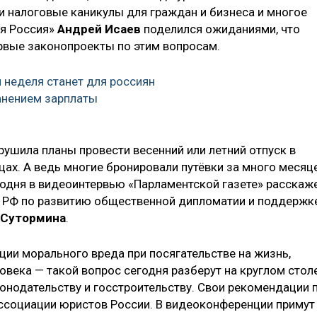
и налоговые каникулы для граждан и бизнеса и многое
ая Россия»
Андрей Исаев
поделился ожиданиями, что
ервые законопроекты по этим вопросам.
 неделя станет для россиян
анением зарплаты
ушила планы провести весенний или летний отпуск в
цах. А ведь многие бронировали путёвки за много месяц
сегодня в видеоинтервью «Парламентской газете» расскаж
 РФ по развитию общественной дипломатии и поддержк
 Сутормина
.
ции морального вреда при посягательстве на жизнь,
овека — такой вопрос сегодня разберут на круглом стол
онодательству и госстроительству. Свои рекомендации 
ссоциации юристов России. В видеоконференции примут