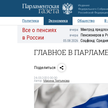
Издание
Федерального Собран
Российской Федераци
Политика
Экономика
Общество
В
Все о пенсиях
Фото
Авторы
Персоны
Мнения
Регионы
Минтруд предлож
вчера
Пенсионеров в Р
вчера
в России
Соцфонд: Средня
05.08.2026
ГЛАВНОЕ В ПАРЛАМЕ
Поделиться
26.03.2020 00:00
Автор:
Марина Третьякова