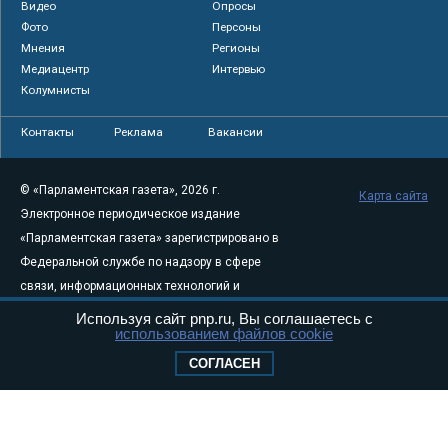
Видео
Опросы
Фото
Персоны
Мнения
Регионы
Медиацентр
Интервью
Колумнисты
Контакты
Реклама
Вакансии
© «Парламентская газета», 2026 г.
Карта сайта
Электронное периодическое издание
«Парламентская газета» зарегистрировано в
Федеральной службе по надзору в сфере
связи, информационных технологий и
массовых коммуникаций (Роскомнадзор) 05
Используя сайт pnp.ru, Вы соглашаетесь с
использованием файлов cookie
августа 2011 года. 18+
Свидетельство о регистрации Эл № ФС77-
СОГЛАСЕН
46097
Учредитель — АНО «Парламентская газета»
Исполняющий обязанности главного