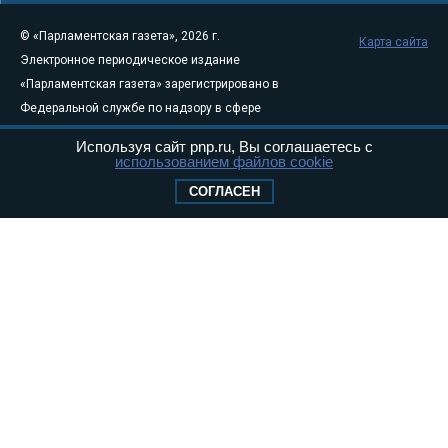
© «Парламентская газета», 2026 г.
Карта сайта
Электронное периодическое издание
«Парламентская газета» зарегистрировано в
Федеральной службе по надзору в сфере
связи, информационных технологий и
Используя сайт pnp.ru, Вы соглашаетесь с
массовых коммуникаций (Роскомнадзор) 05
использованием файлов cookie
августа 2011 года. 18+
СОГЛАСЕН
Свидетельство о регистрации Эл № ФС77-
46097
Учредитель — АНО «Парламентская газета»
Исполняющий обязанности главного
редактора — Абдуллаев М.Р.
Тел.: +7 (495) 637–69–79 E-mail:
pg@pnp.ru
«Парламентская газета» - официальное еженедельное издание
Федерального Собрания РФ. Издается с 1997 года. Учредители
газеты - Государственная Дума и Совет Федерации РФ. Официальный
публикатор федеральных конституционных законов, федеральных
законов и актов палат Федерального Собрания. «Парламентская
газета» имеет пункты печати и представительства в десяти субъектах