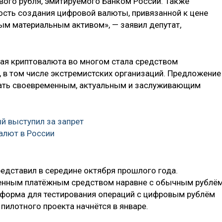
вого рубля, эмитируемого Банком России. Также
сть создания цифровой валюты, привязанной к цене
ым материальным активом», — заявил депутат,
нная криптовалюта во многом стала средством
 в том числе экстремистских организаций. Предложение
вать своевременным, актуальным и заслуживающим
й выступил за запрет
алют в России
едставил в середине октября прошлого года.
ценным платёжным средством наравне с обычным рублём
атформа для тестирования операций с цифровым рублём
 пилотного проекта начнётся в январе.