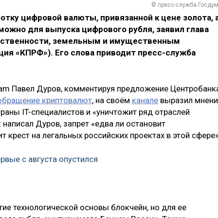
© пресс-служба Госду
тку цифровой валюты, привязанной к цене золота, 
можно для выпуска цифрового рубля, заявил глава
бственности, земельным и имущественным
ция «КПРФ»). Его слова приводит пресс-служба
ram Павел Дуров, комментируя предложение Центробанк
и обращение криптовалют
, на своём
канале
выразил мнени
страны IT-специалистов и «уничтожит ряд отраслей
написал Дуров, запрет «едва ли остановит
т крест на легальных российских проектах в этой сфере»
рвые с августа опустился
ие технологической основы блокчейн, но для ее