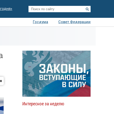
егодня»
Госдума
Совет Федерации
я
Авто
Недвижимость
Технологии
иза
а
Интересное за неделю