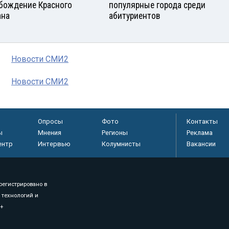
бождение Красного
популярные города среди
ана
абитуриентов
Новости СМИ2
Новости СМИ2
Опросы
Фото
Контакты
ы
Мнения
Регионы
Реклама
ентр
Интервью
Колумнисты
Вакансии
регистрировано в
 технологий и
8+