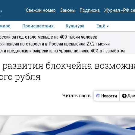
Свежий номер
Законы
Подписка
Журнал «РФ с
ия
и
 мире
Происшествия
Культура
Ещё
Медиацентр
Интервью
Колумнисты
Делова
оссии за год стало меньше на 409 тысяч человек
эксперт
яя пенсия по старости в России превысила 27,2 тысячи
сти предложили закрепить на уровне не ниже 40% от заработка
а развития блокчейна возможн
ого рубля
Читать нас в