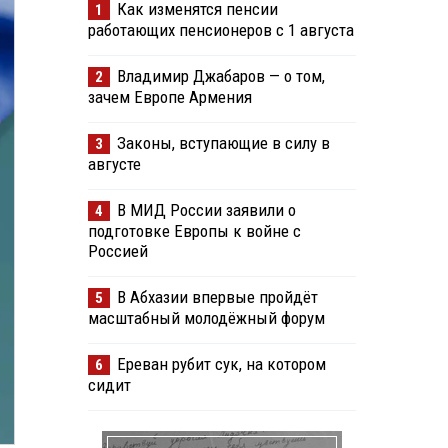
Как изменятся пенсии
1
работающих пенсионеров с 1 августа
Владимир Джабаров — о том,
2
зачем Европе Армения
Законы, вступающие в силу в
3
августе
В МИД России заявили о
4
подготовке Европы к войне с
Россией
В Абхазии впервые пройдёт
5
масштабный молодёжный форум
Ереван рубит сук, на котором
6
сидит