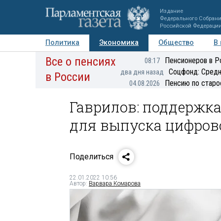
Издание
Федерального Собран
Российской Федераци
Политика
Экономика
Общество
В
Все о пенсиях
Фото
Авторы
Персоны
Мнения
Регионы
Пенсионеров в Р
08:17
Соцфонд: Средн
два дня назад
в России
Пенсию по старо
04.08.2026
Гаврилов: поддержк
для выпуска цифров
Поделиться
22.01.2022 10:56
Автор:
Варвара Комарова