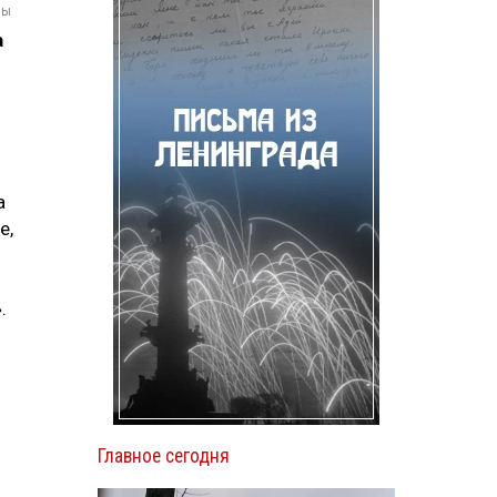
мы
а
а
е,
.
Главное сегодня