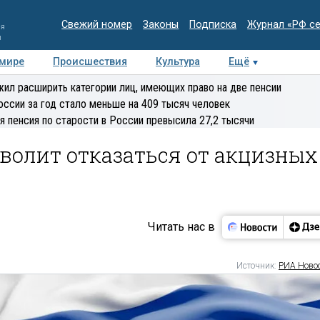
Свежий номер
Законы
Подписка
Журнал «РФ с
ия
и
 мире
Происшествия
Культура
Ещё
Медиацентр
Интервью
Колумнисты
Делова
ил расширить категории лиц, имеющих право на две пенсии
эксперт
оссии за год стало меньше на 409 тысяч человек
я пенсия по старости в России превысила 27,2 тысячи
волит отказаться от акцизных
Читать нас в
Источник:
РИА Ново