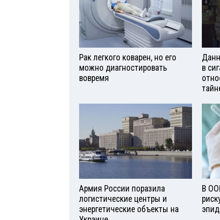
Рак легкого коварен, но его
Данн
можно диагностировать
в си
вовремя
отно
тайн
Армия России поразила
В ОО
логистические центры и
риск
энергетические объекты на
эпид
Украине