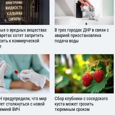
ые о вредных веществах
В трех городах ДНР в связи с
гаретах хотят запретить
аварией приостановлена
сить к коммерческой
подача воды
е
Н предупредили, что мир
Сбор клубники с соседского
ует столкнуться с новой
куста может грозить
емией ВИЧ
тюремным сроком