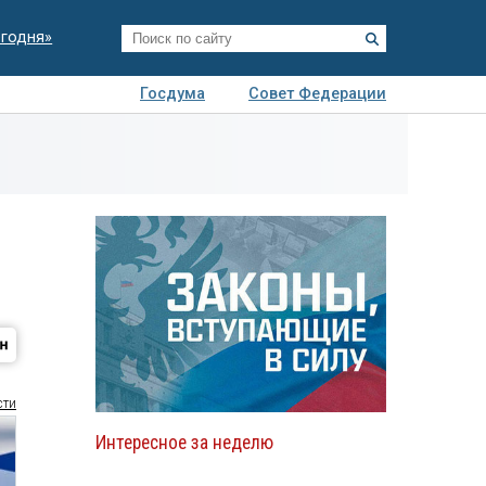
егодня»
Госдума
Совет Федерации
я
Авто
Недвижимость
Технологии
иза
сти
Интересное за неделю