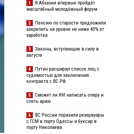
В Абхазии впервые пройдёт
1
масштабный молодёжный форум
Пенсию по старости предложили
2
закрепить на уровне не ниже 40% от
заработка
Законы, вступающие в силу в
3
августе
Путин расширил список лиц с
4
судимостью для заключения
контракта с ВС РФ
Сможет ли ИИ написать оперу и
5
спеть арию
ВС России поразили резервуары
6
с ГСМ в порту Одессы и буксир в
порту Николаева