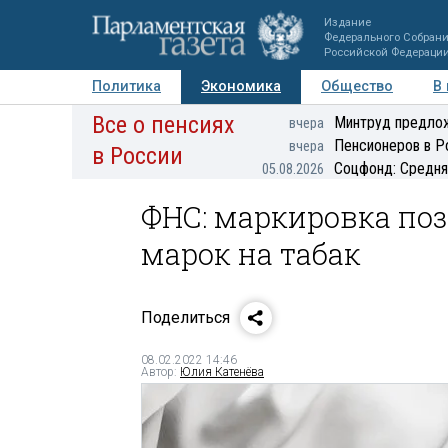
Издание
Федерального Собран
Российской Федераци
Политика
Экономика
Общество
В
Все о пенсиях
Фото
Авторы
Персоны
Мнения
Регионы
Минтруд предлож
вчера
Пенсионеров в Р
вчера
в России
Соцфонд: Средня
05.08.2026
ФНС: маркировка поз
марок на табак
Поделиться
08.02.2022 14:46
Автор:
Юлия Катенёва