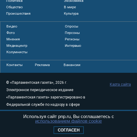
Политика
Экономика
Общество
В мире
Происшествия
Культура
Видео
Опросы
Фото
Персоны
Мнения
Регионы
Медиацентр
Интервью
Колумнисты
Контакты
Реклама
Вакансии
© «Парламентская газета», 2026 г.
Карта сайта
Электронное периодическое издание
«Парламентская газета» зарегистрировано в
Федеральной службе по надзору в сфере
связи, информационных технологий и
Используя сайт pnp.ru, Вы соглашаетесь с
массовых коммуникаций (Роскомнадзор) 05
использованием файлов cookie
августа 2011 года. 18+
СОГЛАСЕН
Свидетельство о регистрации Эл № ФС77-