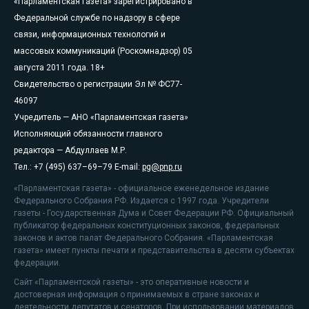
«Парламентская газета» зарегистрировано в
Федеральной службе по надзору в сфере
связи, информационных технологий и
массовых коммуникаций (Роскомнадзор) 05
августа 2011 года. 18+
Свидетельство о регистрации Эл № ФС77-
46097
Учредитель — АНО «Парламентская газета»
Исполняющий обязанности главного
редактора — Абдуллаев М.Р.
Тел.: +7 (495) 637–69–79 E-mail:
pg@pnp.ru
«Парламентская газета» - официальное еженедельное издание
Федерального Собрания РФ. Издается с 1997 года. Учредители
газеты - Государственная Дума и Совет Федерации РФ. Официальный
публикатор федеральных конституционных законов, федеральных
законов и актов палат Федерального Собрания. «Парламентская
газета» имеет пункты печати и представительства в десяти субъектах
федерации.
Сайт «Парламентской газеты» - это оперативные новости и
достоверная информация о принимаемых в стране законах и
деятельности депутатов и сенаторов. При использовании материалов