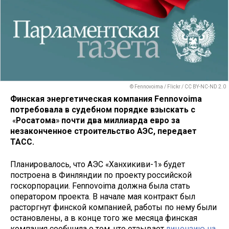
© Fennovoima / Flickr / CC BY-NC-ND 2.0
Финская энергетическая компания Fennovoima
потребовала в судебном порядке взыскать с
«
Росатома
»
почти два миллиарда евро за
незаконченное строительство АЭС, передает
ТАСС.
Планировалось, что АЭС «Ханхикиви-1» будет
построена в Финляндии по проекту российской
госкорпорации. Fennovoima должна была стать
оператором проекта. В начале мая контракт был
расторгнут финской компанией, работы по нему были
остановлены, а в конце того же месяца финская
компания сообщила о том, что отзывает
лицензию на