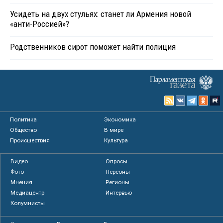
Усидеть на двух стульях: станет ли Армения новой
«анти-Россией»?
Родственников сирот поможет найти полиция
Политика
Экономика
Общество
В мире
Происшествия
Культура
Видео
Опросы
Фото
Персоны
Мнения
Регионы
Медиацентр
Интервью
Колумнисты