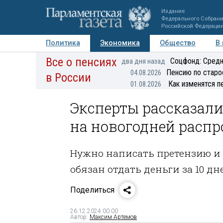
Издание
Федерального Собран
Российской Федераци
Политика
Экономика
Общество
В
Все о пенсиях
Фото
Авторы
Персоны
Мнения
Регионы
Соцфонд: Средн
два дня назад
Пенсию по старо
04.08.2026
в России
Как изменятся п
01.08.2026
Эксперты рассказали
на новогодней расп
Нужно написать претензию и 
обязан отдать деньги за 10 дн
Поделиться
26.12.2024 00:00
Автор:
Максим Артемов