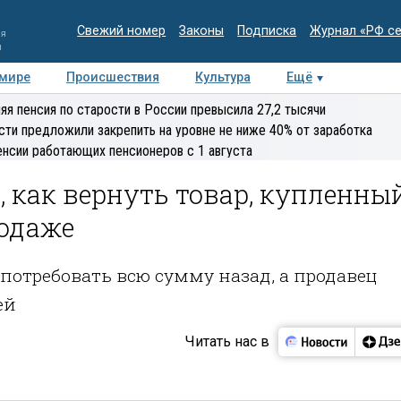
Свежий номер
Законы
Подписка
Журнал «РФ с
ия
и
 мире
Происшествия
Культура
Ещё
Медиацентр
Интервью
Колумнисты
Делова
яя пенсия по старости в России превысила 27,2 тысячи
эксперт
сти предложили закрепить на уровне не ниже 40% от заработка
енсии работающих пенсионеров с 1 августа
, как вернуть товар, купленны
родаже
потребовать всю сумму назад, а продавец
ей
Читать нас в