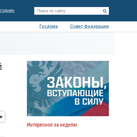
егодня»
Госдума
Совет Федерации
я
Авто
Недвижимость
Технологии
иза
й
Интересное за неделю