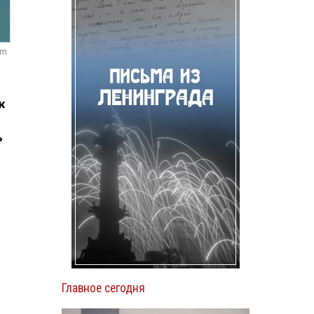
om
к
ь
Главное сегодня