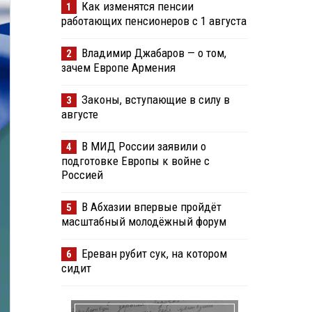
Как изменятся пенсии
1
работающих пенсионеров с 1 августа
Владимир Джабаров — о том,
2
зачем Европе Армения
Законы, вступающие в силу в
3
августе
В МИД России заявили о
4
подготовке Европы к войне с
Россией
В Абхазии впервые пройдёт
5
масштабный молодёжный форум
Ереван рубит сук, на котором
6
сидит