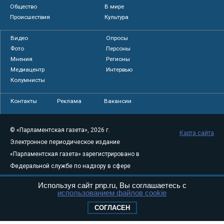
Общество
В мире
Происшествия
Культура
Видео
Опросы
Фото
Персоны
Мнения
Регионы
Медиацентр
Интервью
Колумнисты
Контакты
Реклама
Вакансии
© «Парламентская газета», 2026 г.
Карта сайта
Электронное периодическое издание
«Парламентская газета» зарегистрировано в
Федеральной службе по надзору в сфере
связи, информационных технологий и
Используя сайт pnp.ru, Вы соглашаетесь с
массовых коммуникаций (Роскомнадзор) 05
использованием файлов cookie
августа 2011 года. 18+
СОГЛАСЕН
Свидетельство о регистрации Эл № ФС77-