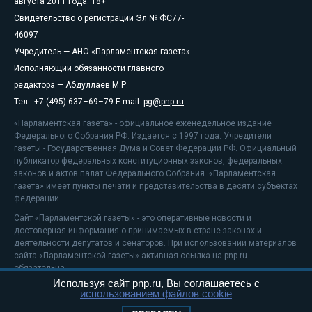
августа 2011 года. 18+
Свидетельство о регистрации Эл № ФС77-
46097
Учредитель — АНО «Парламентская газета»
Исполняющий обязанности главного
редактора — Абдуллаев М.Р.
Тел.: +7 (495) 637–69–79 E-mail:
pg@pnp.ru
«Парламентская газета» - официальное еженедельное издание
Федерального Собрания РФ. Издается с 1997 года. Учредители
газеты - Государственная Дума и Совет Федерации РФ. Официальный
публикатор федеральных конституционных законов, федеральных
законов и актов палат Федерального Собрания. «Парламентская
газета» имеет пункты печати и представительства в десяти субъектах
федерации.
Сайт «Парламентской газеты» - это оперативные новости и
достоверная информация о принимаемых в стране законах и
деятельности депутатов и сенаторов. При использовании материалов
сайта «Парламентской газеты» активная ссылка на pnp.ru
обязательна.
Используя сайт pnp.ru, Вы соглашаетесь с
На информационном ресурсе применяются
рекомендательные
использованием файлов cookie
технологии