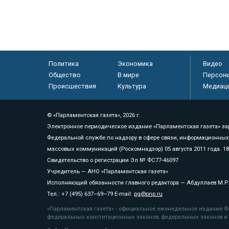
Политика
Экономика
Видео
Общество
В мире
Персон
Происшествия
Культура
Медиац
© «Парламентская газета», 2026 г.
Электронное периодическое издание «Парламентская газета» за
Федеральной службе по надзору в сфере связи, информационных
массовых коммуникаций (Роскомнадзор) 05 августа 2011 года. 1
Свидетельство о регистрации Эл № ФС77-46097
Учредитель — АНО «Парламентская газета»
Исполняющий обязанности главного редактора — Абдуллаев М.Р
Тел.: +7 (495) 637–69–79 E-mail:
pg@pnp.ru
«Парламентская газета» - официальное еженедельное издание Фе
федеральных конституционных законов, федеральных законов и а