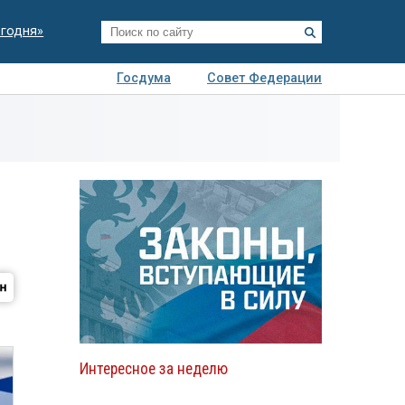
егодня»
Госдума
Совет Федерации
я
Авто
Недвижимость
Технологии
иза
Интересное за неделю