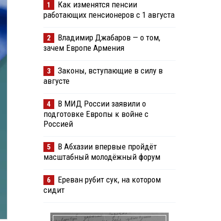
Как изменятся пенсии
1
работающих пенсионеров с 1 августа
Владимир Джабаров — о том,
2
зачем Европе Армения
Законы, вступающие в силу в
3
августе
В МИД России заявили о
4
подготовке Европы к войне с
Россией
В Абхазии впервые пройдёт
5
масштабный молодёжный форум
Ереван рубит сук, на котором
6
сидит