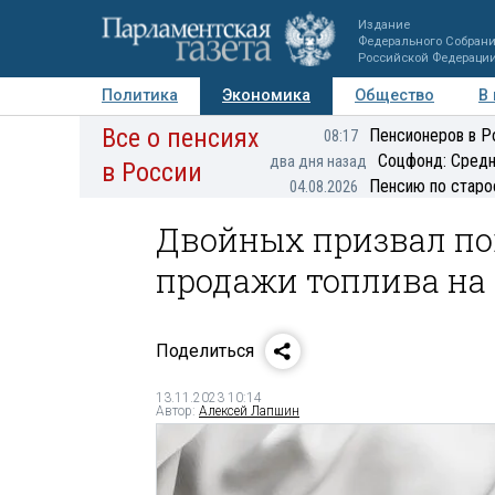
Издание
Федерального Собран
Российской Федераци
Политика
Экономика
Общество
В
Все о пенсиях
Фото
Авторы
Персоны
Мнения
Регионы
Пенсионеров в Р
08:17
Соцфонд: Средн
два дня назад
в России
Пенсию по старо
04.08.2026
Двойных призвал п
продажи топлива на 
Поделиться
13.11.2023 10:14
Автор:
Алексей Лапшин