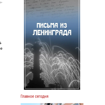
а»
%
ые
Главное сегодня