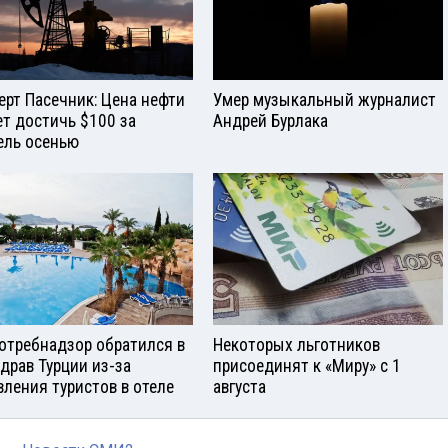
ерт Пасечник: Цена нефти
Умер музыкальный журналист
т достичь $100 за
Андрей Бурлака
ель осенью
отребнадзор обратился в
Некоторых льготников
драв Турции из-за
присоединят к «Миру» с 1
вления туристов в отеле
августа