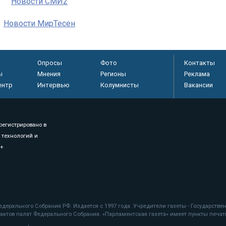
Новости СМИ2
Новости МирТесен
Опросы
Фото
Контакты
ы
Мнения
Регионы
Реклама
ентр
Интервью
Колумнисты
Вакансии
регистрировано в
 технологий и
8+
.
дерального Собрания РФ. Издается с 1997 года. Учредители газеты - Государств
ктов палат Федерального Собрания. «Парламентская газета» имеет пункты печати