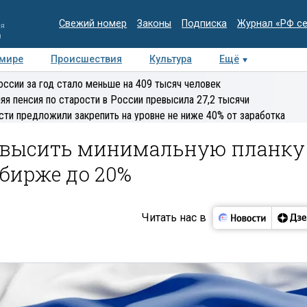
Свежий номер
Законы
Подписка
Журнал «РФ с
ия
и
 мире
Происшествия
Культура
Ещё
Медиацентр
Интервью
Колумнисты
Делова
оссии за год стало меньше на 409 тысяч человек
эксперт
яя пенсия по старости в России превысила 27,2 тысячи
сти предложили закрепить на уровне не ниже 40% от заработка
овысить минимальную планку
бирже до 20%
Читать нас в