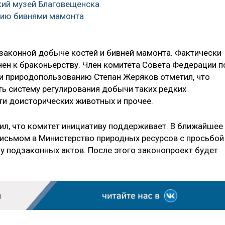
кий музей Благовещенска
цию бивнями мамонта
езаконной добыче костей и бивней мамонта. Фактически
н к браконьерству. Член комитета Совета Федерации п
и природопользованию Степан Жеряков отметил, что
ь систему регулирования добычи таких редких
ти доисторических животных и прочее.
ил, что комитет инициативу поддерживает. В ближайшее
письмом в Министерство природных ресурсов с просьбой
 подзаконных актов. После этого законопроект будет