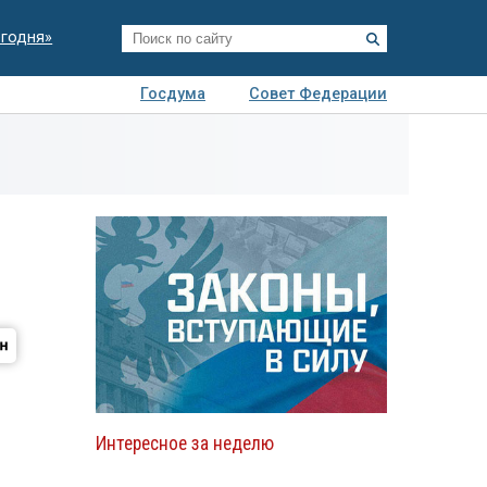
егодня»
Госдума
Совет Федерации
я
Авто
Недвижимость
Технологии
иза
Интересное за неделю