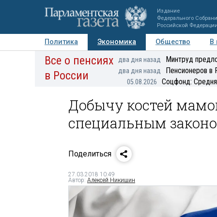
Издание
Федерального Собран
Российской Федераци
Политика
Экономика
Общество
В
Все о пенсиях
Фото
Авторы
Персоны
Мнения
Регионы
Минтруд предло
два дня назад
Пенсионеров в 
два дня назад
в России
Соцфонд: Средня
05.08.2026
Добычу костей мамо
специальным закон
Поделиться
27.03.2018 10:49
Автор:
Алексей Никишин