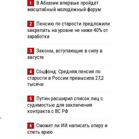
В Абхазии впервые пройдёт
1
масштабный молодёжный форум
Пенсию по старости предложили
2
закрепить на уровне не ниже 40% от
заработка
Законы, вступающие в силу в
3
августе
Соцфонд: Средняя пенсия по
4
старости в России превысила 27,2
тысячи
Путин расширил список лиц с
5
судимостью для заключения
контракта с ВС РФ
т
Сможет ли ИИ написать оперу и
6
спеть арию