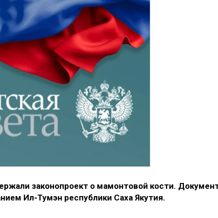
ержали законопроект о мамонтовой кости. Докумен
нием Ил-Тумэн республики Саха Якутия.