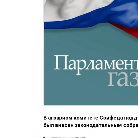
В аграрном комитете Совфеда подд
был внесен законодательным собра