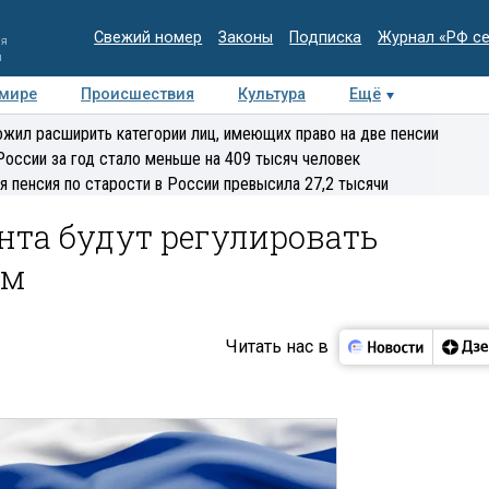
Свежий номер
Законы
Подписка
Журнал «РФ с
ия
и
 мире
Происшествия
Культура
Ещё
Медиацентр
Интервью
Колумнисты
Делова
жил расширить категории лиц, имеющих право на две пенсии
эксперт
России за год стало меньше на 409 тысяч человек
я пенсия по старости в России превысила 27,2 тысячи
нта будут регулировать
ом
Читать нас в