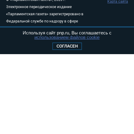
Карта сайта
Электронное периодическое издание
«Парламентская газета» зарегистрировано в
Федеральной службе по надзору в сфере
связи, информационных технологий и
Используя сайт pnp.ru, Вы соглашаетесь с
массовых коммуникаций (Роскомнадзор) 05
использованием файлов cookie
августа 2011 года. 18+
СОГЛАСЕН
Свидетельство о регистрации Эл № ФС77-
46097
Учредитель — АНО «Парламентская газета»
Исполняющий обязанности главного
редактора — Абдуллаев М.Р.
Тел.: +7 (495) 637–69–79 E-mail:
pg@pnp.ru
«Парламентская газета» - официальное еженедельное издание
Федерального Собрания РФ. Издается с 1997 года. Учредители
газеты - Государственная Дума и Совет Федерации РФ. Официальный
публикатор федеральных конституционных законов, федеральных
законов и актов палат Федерального Собрания. «Парламентская
газета» имеет пункты печати и представительства в десяти субъектах
федерации.