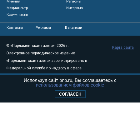
Мнения
Регионы
Медиацентр
Интервью
Колумнисты
Контакты
Реклама
Вакансии
© «Парламентская газета», 2026 г.
Карта сайта
Электронное периодическое издание
«Парламентская газета» зарегистрировано в
Федеральной службе по надзору в сфере
связи, информационных технологий и
Используя сайт pnp.ru, Вы соглашаетесь с
массовых коммуникаций (Роскомнадзор) 05
использованием файлов cookie
августа 2011 года. 18+
СОГЛАСЕН
Свидетельство о регистрации Эл № ФС77-
46097
Учредитель — АНО «Парламентская газета»
Исполняющий обязанности главного
редактора — Абдуллаев М.Р.
Тел.: +7 (495) 637–69–79 E-mail:
pg@pnp.ru