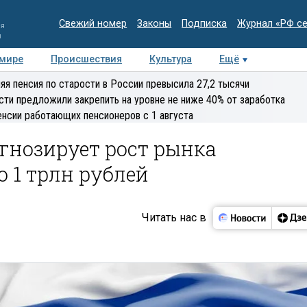
Свежий номер
Законы
Подписка
Журнал «РФ с
ия
и
 мире
Происшествия
Культура
Ещё
Медиацентр
Интервью
Колумнисты
Делова
яя пенсия по старости в России превысила 27,2 тысячи
эксперт
сти предложили закрепить на уровне не ниже 40% от заработка
енсии работающих пенсионеров с 1 августа
гнозирует рост рынка
 1 трлн рублей
Читать нас в