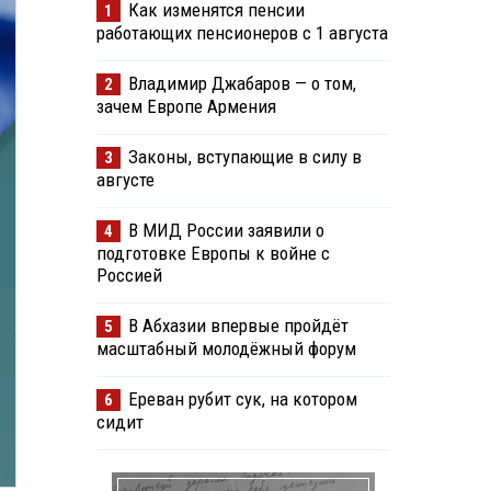
Как изменятся пенсии
1
работающих пенсионеров с 1 августа
Владимир Джабаров — о том,
2
зачем Европе Армения
Законы, вступающие в силу в
3
августе
В МИД России заявили о
4
подготовке Европы к войне с
Россией
В Абхазии впервые пройдёт
5
масштабный молодёжный форум
Ереван рубит сук, на котором
6
сидит