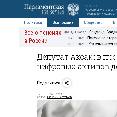
Издание
Федерального Собран
Российской Федераци
Политика
Экономика
Общество
В
Все о пенсиях
Фото
Авторы
Персоны
Мнения
Регионы
Соцфонд: Средн
два дня назад
Пенсию по старо
04.08.2026
в России
Как изменятся п
01.08.2026
Депутат Аксаков про
цифровых активов до
Поделиться
14.11.2024 16:59
Автор:
Максим Артемов