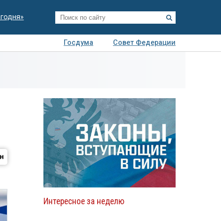
егодня»
Госдума
Совет Федерации
я
Авто
Недвижимость
Технологии
иза
Интересное за неделю