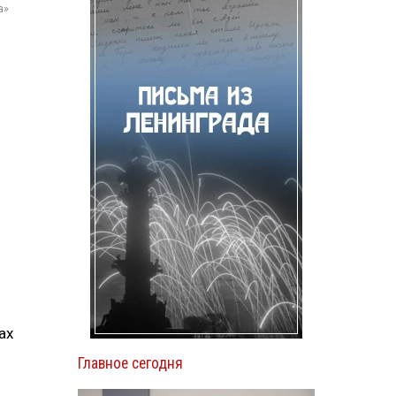
а»
ах
Главное сегодня