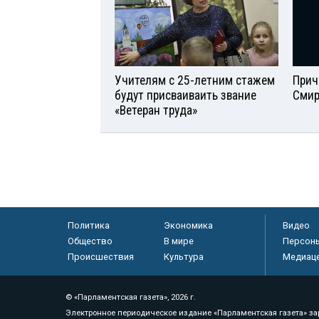
Учителям с 25-летним стажем
Прич
будут присваиваить звание
Смир
«Ветеран труда»
Политика
Экономика
Видео
Общество
В мире
Персон
Происшествия
Культура
Медиац
© «Парламентская газета», 2026 г.
Электронное периодическое издание «Парламентская газета» за