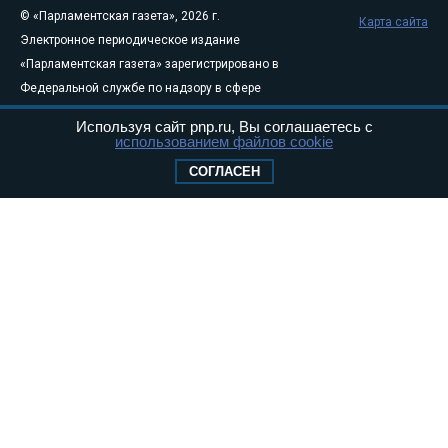
© «Парламентская газета», 2026 г.
Карта сайта
Электронное периодическое издание
«Парламентская газета» зарегистрировано в
Федеральной службе по надзору в сфере
связи, информационных технологий и
Используя сайт pnp.ru, Вы соглашаетесь с
массовых коммуникаций (Роскомнадзор) 05
использованием файлов cookie
августа 2011 года. 18+
СОГЛАСЕН
Свидетельство о регистрации Эл № ФС77-
46097
Учредитель — АНО «Парламентская газета»
Исполняющий обязанности главного
редактора — Абдуллаев М.Р.
Тел.: +7 (495) 637–69–79 E-mail:
pg@pnp.ru
«Парламентская газета» - официальное еженедельное издание
Федерального Собрания РФ. Издается с 1997 года. Учредители
газеты - Государственная Дума и Совет Федерации РФ. Официальный
публикатор федеральных конституционных законов, федеральных
законов и актов палат Федерального Собрания. «Парламентская
газета» имеет пункты печати и представительства в десяти субъектах
федерации.