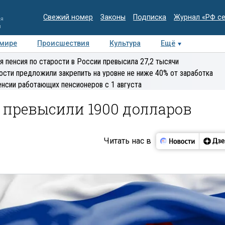
Свежий номер
Законы
Подписка
Журнал «РФ с
ия
и
 мире
Происшествия
Культура
Ещё
Медиацентр
Интервью
Колумнисты
Делова
я пенсия по старости в России превысила 27,2 тысячи
эксперт
ости предложили закрепить на уровне не ниже 40% от заработка
енсии работающих пенсионеров с 1 августа
е превысили 1900 долларов
Читать нас в