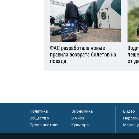
ФАС разработала новые
Води
правила возврата билетов на
пеше
поезда
от д
Политика
Экономика
Видео
Общество
В мире
Персон
Происшествия
Культура
Медиац