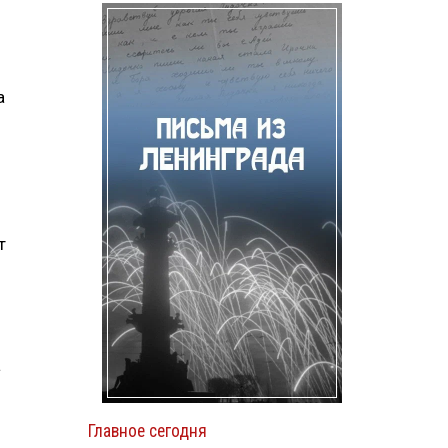
а
т
а
Главное сегодня