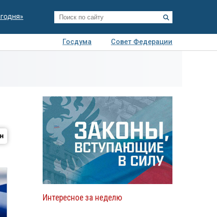
егодня»
Госдума
Совет Федерации
я
Авто
Недвижимость
Технологии
иза
Интересное за неделю