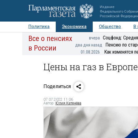
Издание
Федерального Собран
Российской Федераци
Политика
Экономика
Общество
В
Все о пенсиях
Фото
Авторы
Персоны
Мнения
Регионы
Соцфонд: Средня
вчера
Пенсию по стар
два дня назад
в России
Как изменятся п
01.08.2026
Цены на газ в Европ
Поделиться
07.07.2022 11:06
Автор:
Юлия Катенёва