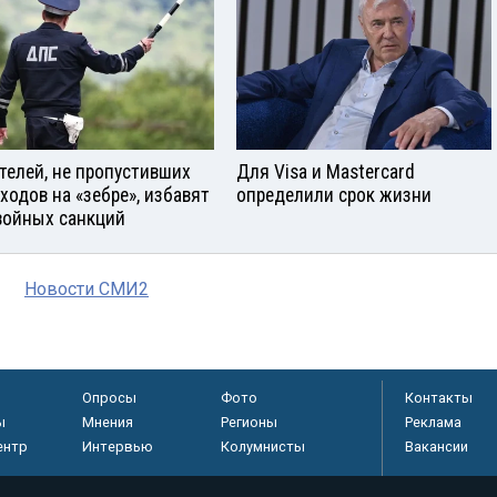
телей, не пропустивших
Для Visа и Mastercard
ходов на «зебре», избавят
определили срок жизни
войных санкций
Новости СМИ2
Опросы
Фото
Контакты
ы
Мнения
Регионы
Реклама
ентр
Интервью
Колумнисты
Вакансии