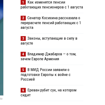
Как изменятся пенсии
1
работающих пенсионеров с 1 августа
Сенатор Косихина рассказала о
2
перерасчете пенсий работающих с 1
августа
Законы, вступающие в силу в
3
августе
Владимир Джабаров — о том,
4
зачем Европе Армения
В МИД России заявили о
5
подготовке Европы к войне с
Россией
Ереван рубит сук, на котором
6
сидит
to