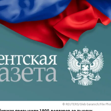
© REUTERS/Gleb Garanich/File Pho
 биржах превысили 1900 долларов за тысячу