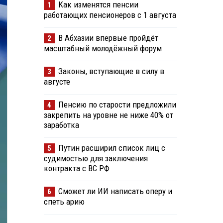
Как изменятся пенсии
1
работающих пенсионеров с 1 августа
В Абхазии впервые пройдёт
2
масштабный молодёжный форум
Законы, вступающие в силу в
3
августе
Пенсию по старости предложили
4
закрепить на уровне не ниже 40% от
заработка
Путин расширил список лиц с
5
судимостью для заключения
контракта с ВС РФ
Сможет ли ИИ написать оперу и
6
спеть арию