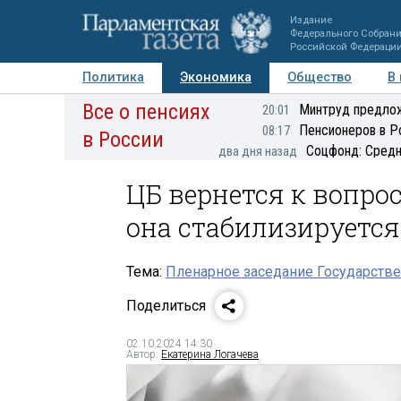
Издание
Федерального Собран
Российской Федераци
Политика
Экономика
Общество
В
Все о пенсиях
Фото
Авторы
Персоны
Мнения
Регионы
Минтруд предлож
20:01
Пенсионеров в Р
08:17
в России
Соцфонд: Средн
два дня назад
ЦБ вернется к вопро
она стабилизируется
Тема:
Пленарное заседание Государстве
Поделиться
02.10.2024 14:30
Автор:
Екатерина Логачева