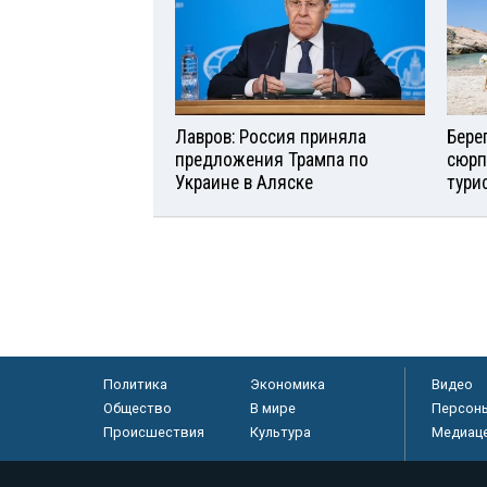
Лавров: Россия приняла
Бере
предложения Трампа по
сюрп
Украине в Аляске
тури
Политика
Экономика
Видео
Общество
В мире
Персон
Происшествия
Культура
Медиац