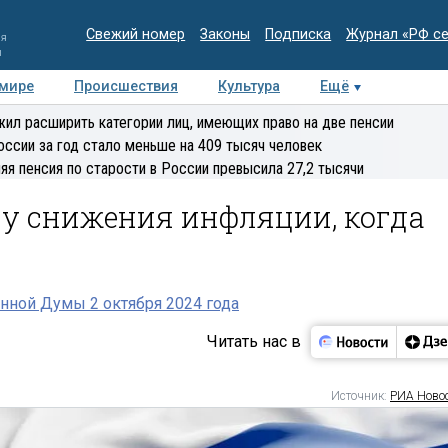
Свежий номер
Законы
Подписка
Журнал «РФ с
ия
и
 мире
Происшествия
Культура
Ещё
Медиацентр
Интервью
Колумнисты
Делова
ил расширить категории лиц, имеющих право на две пенсии
эксперт
оссии за год стало меньше на 409 тысяч человек
яя пенсия по старости в России превысила 27,2 тысячи
су снижения инфляции, когда
нной Думы 2 октября 2024 года
Читать нас в
Источник:
РИА Ново