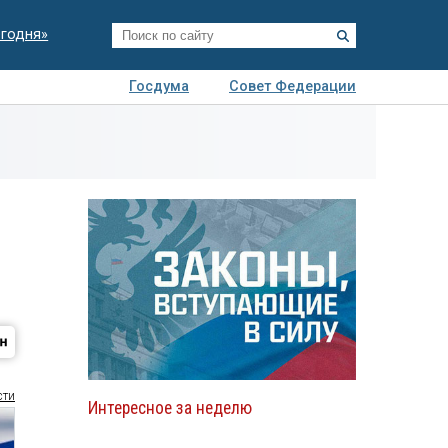
егодня»
Госдума
Совет Федерации
я
Авто
Недвижимость
Технологии
иза
сти
Интересное за неделю