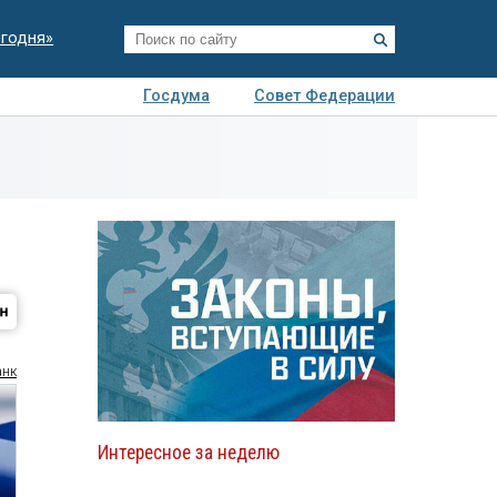
егодня»
Госдума
Совет Федерации
я
Авто
Недвижимость
Технологии
иза
анк
Интересное за неделю