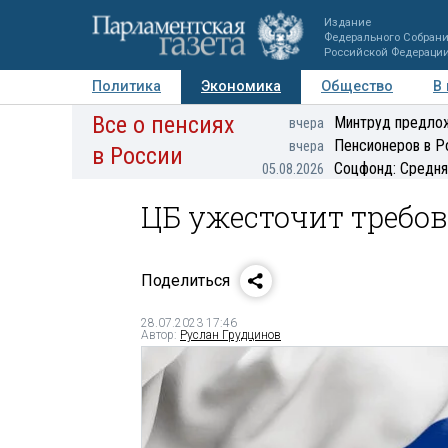
Издание
Федерального Собран
Российской Федераци
Политика
Экономика
Общество
В
Все о пенсиях
Фото
Авторы
Персоны
Мнения
Регионы
Минтруд предлож
вчера
Пенсионеров в Р
вчера
в России
Соцфонд: Средня
05.08.2026
ЦБ ужесточит требов
Поделиться
28.07.2023 17:46
Автор:
Руслан Грудцинов