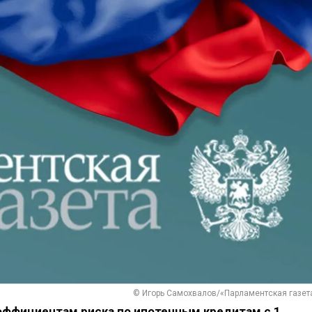
© Игорь Самохвалов/«Парламентская газет
оэффициентам риска по ипотечным кредитам с 1