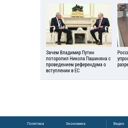
Зачем Владимир Путин
Росс
поторопил Никола Пашиняна с
упро
проведением референдума о
разр
вступлении в ЕС
Политика
Экономика
Видео