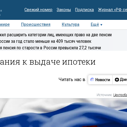
Свежий номер
Законы
Подписка
Журнал «РФ с
ия
и
 мире
Происшествия
Культура
Ещё
Медиацентр
Интервью
Колумнисты
Делова
ил расширить категории лиц, имеющих право на две пенсии
эксперт
оссии за год стало меньше на 409 тысяч человек
я пенсия по старости в России превысила 27,2 тысячи
ания к выдаче ипотеки
Читать нас в
Источник:
Центроб