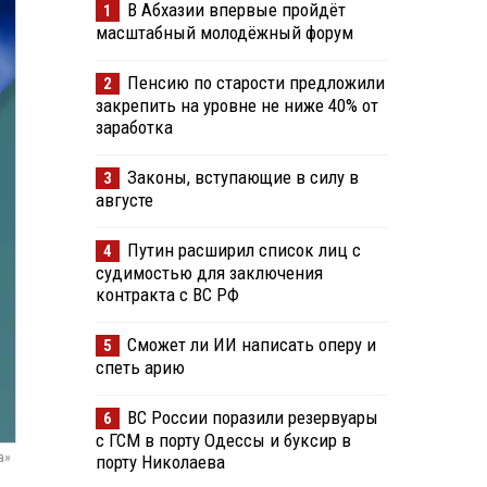
В Абхазии впервые пройдёт
1
масштабный молодёжный форум
Пенсию по старости предложили
2
закрепить на уровне не ниже 40% от
заработка
Законы, вступающие в силу в
3
августе
Путин расширил список лиц с
4
судимостью для заключения
контракта с ВС РФ
Сможет ли ИИ написать оперу и
5
спеть арию
ВС России поразили резервуары
6
с ГСМ в порту Одессы и буксир в
а»
порту Николаева