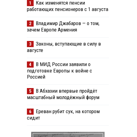
Как изменятся пенсии
1
работающих пенсионеров с 1 августа
Владимир Джабаров — о том,
2
зачем Европе Армения
Законы, вступающие в силу в
3
августе
В МИД России заявили о
4
подготовке Европы к войне с
Россией
В Абхазии впервые пройдёт
5
масштабный молодёжный форум
Ереван рубит сук, на котором
6
сидит