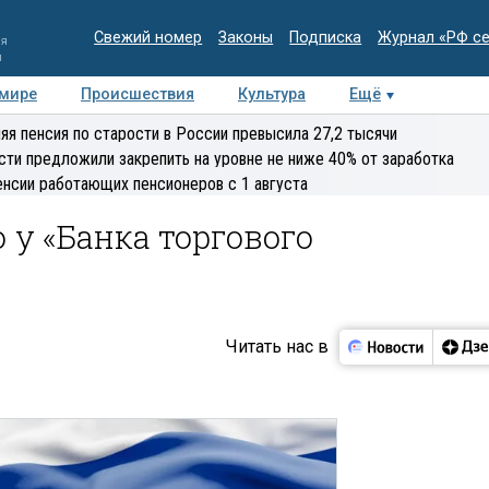
Свежий номер
Законы
Подписка
Журнал «РФ с
ия
и
 мире
Происшествия
Культура
Ещё
Медиацентр
Интервью
Колумнисты
Делова
яя пенсия по старости в России превысила 27,2 тысячи
эксперт
сти предложили закрепить на уровне не ниже 40% от заработка
енсии работающих пенсионеров с 1 августа
 у «Банка торгового
Читать нас в