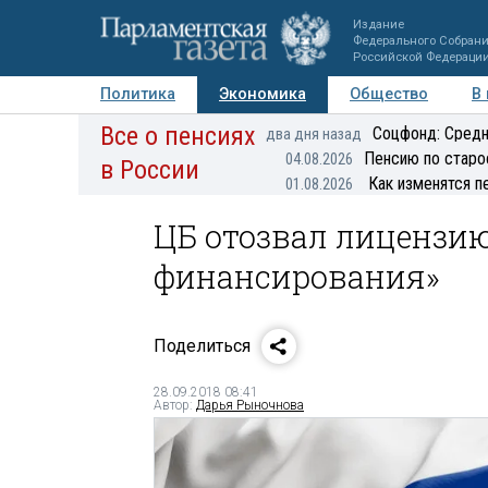
Издание
Федерального Собран
Российской Федераци
Политика
Экономика
Общество
В
Все о пенсиях
Фото
Авторы
Персоны
Мнения
Регионы
Соцфонд: Средн
два дня назад
Пенсию по старо
04.08.2026
в России
Как изменятся п
01.08.2026
ЦБ отозвал лицензию
финансирования»
Поделиться
28.09.2018 08:41
Автор:
Дарья Рыночнова