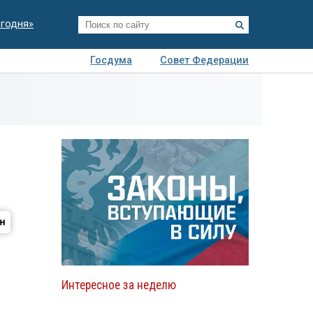
егодня»
Госдума
Совет Федерации
я
Авто
Недвижимость
Технологии
иза
Интересное за неделю