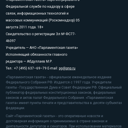
Федеральной службе по надзору в сфере
связи, информационных технологий и
массовых коммуникаций (Роскомнадзор) 05
августа 2011 года. 18+
Свидетельство о регистрации Эл № ФС77-
46097
Учредитель — АНО «Парламентская газета»
Исполняющий обязанности главного
редактора — Абдуллаев М.Р.
Тел.: +7 (495) 637–69–79 E-mail:
pg@pnp.ru
«Парламентская газета» - официальное еженедельное издание
Федерального Собрания РФ. Издается с 1997 года. Учредители
газеты - Государственная Дума и Совет Федерации РФ. Официальный
публикатор федеральных конституционных законов, федеральных
законов и актов палат Федерального Собрания. «Парламентская
газета» имеет пункты печати и представительства в десяти субъектах
федерации.
Сайт «Парламентской газеты» - это оперативные новости и
достоверная информация о принимаемых в стране законах и
деятельности депутатов и сенаторов. При использовании материалов