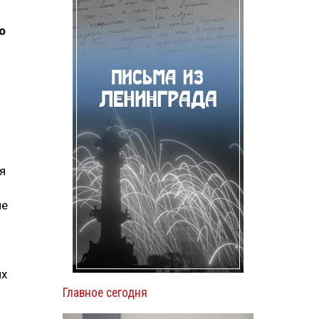
о
я
не
их
Главное сегодня