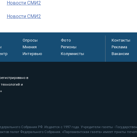
Новости СМИ2
Новости СМИ2
Опросы
Фото
Контакты
ы
Мнения
Регионы
Реклама
ентр
Интервью
Колумнисты
Вакансии
регистрировано в
 технологий и
8+
.
дерального Собрания РФ. Издается с 1997 года. Учредители газеты - Государств
ктов палат Федерального Собрания. «Парламентская газета» имеет пункты печати