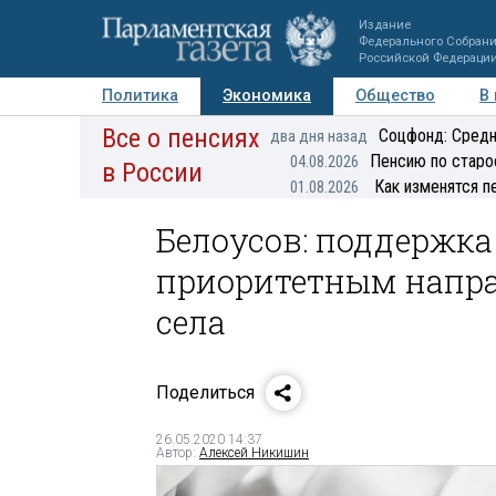
Издание
Федерального Собран
Российской Федераци
Политика
Экономика
Общество
В
Все о пенсиях
Фото
Авторы
Персоны
Мнения
Регионы
Соцфонд: Средн
два дня назад
Пенсию по старо
04.08.2026
в России
Как изменятся п
01.08.2026
Белоусов: поддержка
приоритетным напр
села
Поделиться
26.05.2020 14:37
Автор:
Алексей Никишин