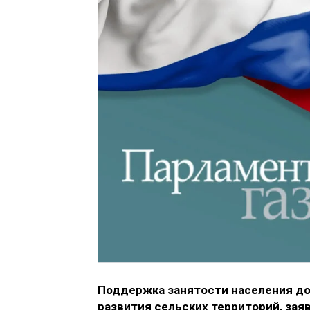
Поддержка занятости населения д
развития сельских территорий, за