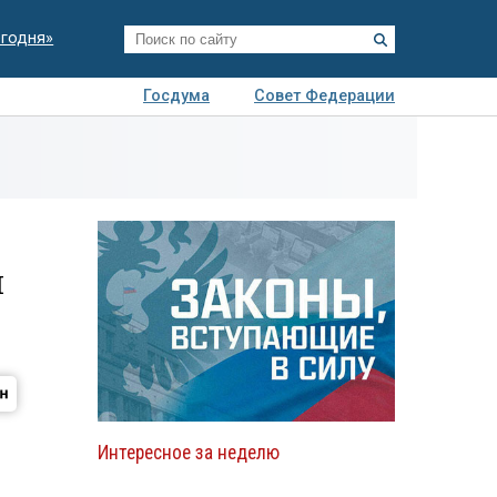
егодня»
Госдума
Совет Федерации
я
Авто
Недвижимость
Технологии
иза
я
Интересное за неделю