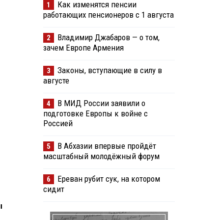
Как изменятся пенсии
1
работающих пенсионеров с 1 августа
Владимир Джабаров — о том,
2
зачем Европе Армения
Законы, вступающие в силу в
3
августе
В МИД России заявили о
4
подготовке Европы к войне с
Россией
В Абхазии впервые пройдёт
5
масштабный молодёжный форум
Ереван рубит сук, на котором
6
сидит
ы