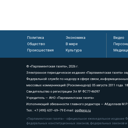
Политика
Экономика
Видео
Общество
В мире
Персон
Происшествия
Культура
Медиац
© «Парламентская газета», 2026 г.
Электронное периодическое издание «Парламентская газета» за
Федеральной службе по надзору в сфере связи, информационных
массовых коммуникаций (Роскомнадзор) 05 августа 2011 года. 1
Свидетельство о регистрации Эл № ФС77-46097
Учредитель — АНО «Парламентская газета»
Исполняющий обязанности главного редактора — Абдуллаев М.Р
Тел.: +7 (495) 637–69–79 E-mail:
pg@pnp.ru
«Парламентская газета» - официальное еженедельное издание Фе
федеральных конституционных законов, федеральных законов и а