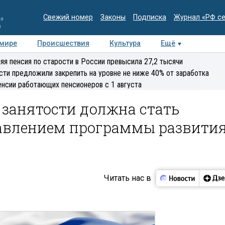
Свежий номер
Законы
Подписка
Журнал «РФ с
ия
и
 мире
Происшествия
Культура
Ещё
Медиацентр
Интервью
Колумнисты
Делова
яя пенсия по старости в России превысила 27,2 тысячи
эксперт
сти предложили закрепить на уровне не ниже 40% от заработка
енсии работающих пенсионеров с 1 августа
 занятости должна стать
авлением программы развити
Читать нас в