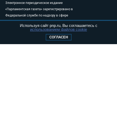
Электронное периодическое издание
«Парламентская газета» зарегистрировано в
Федеральной службе по надзору в сфере
связи, информационных технологий и
Используя сайт pnp.ru, Вы соглашаетесь с
массовых коммуникаций (Роскомнадзор) 05
использованием файлов cookie
августа 2011 года. 18+
СОГЛАСЕН
Свидетельство о регистрации Эл № ФС77-
46097
Учредитель — АНО «Парламентская газета»
Исполняющий обязанности главного
редактора — Абдуллаев М.Р.
Тел.: +7 (495) 637–69–79 E-mail:
pg@pnp.ru
«Парламентская газета» - официальное еженедельное издание
Федерального Собрания РФ. Издается с 1997 года. Учредители
газеты - Государственная Дума и Совет Федерации РФ. Официальный
публикатор федеральных конституционных законов, федеральных
законов и актов палат Федерального Собрания. «Парламентская
газета» имеет пункты печати и представительства в десяти субъектах
федерации.
Сайт «Парламентской газеты» - это оперативные новости и