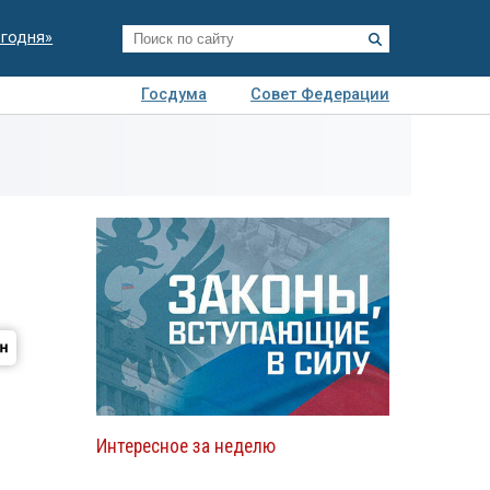
егодня»
Госдума
Совет Федерации
я
Авто
Недвижимость
Технологии
иза
Интересное за неделю