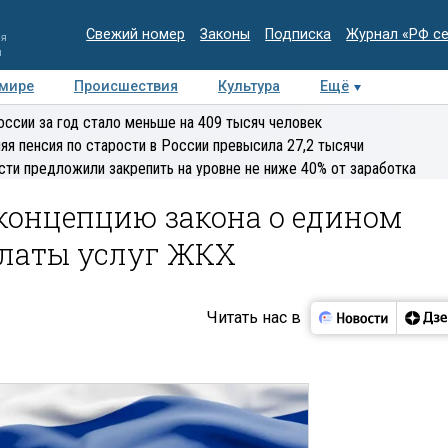
Свежий номер
Законы
Подписка
Журнал «РФ с
ия
и
 мире
Происшествия
Культура
Ещё
Медиацентр
Интервью
Колумнисты
Делова
оссии за год стало меньше на 409 тысяч человек
эксперт
яя пенсия по старости в России превысила 27,2 тысячи
сти предложили закрепить на уровне не ниже 40% от заработка
концепцию закона о едином
платы услуг ЖКХ
Читать нас в