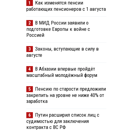
Как изменятся пенсии
1
работающих пенсионеров с 1 августа
В МИД России заявили о
2
подготовке Европы к войне с
Россией
Законы, вступающие в силу в
3
августе
В Абхазии впервые пройдёт
4
масштабный молодёжный форум
Пенсию по старости предложили
5
закрепить на уровне не ниже 40% от
заработка
Путин расширил список лиц с
6
судимостью для заключения
контракта с ВС РФ