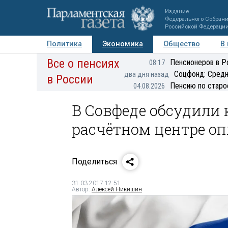
Издание
Федерального Собран
Российской Федераци
Политика
Экономика
Общество
В
Все о пенсиях
Фото
Авторы
Персоны
Мнения
Регионы
Пенсионеров в Р
08:17
Соцфонд: Средн
два дня назад
в России
Пенсию по старо
04.08.2026
В Совфеде обсудили 
расчётном центре о
Поделиться
31.03.2017 12:51
Автор:
Алексей Никишин