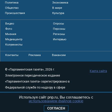
Политика
Экономика
Общество
В мире
Происшествия
Культура
Видео
Опросы
Фото
Персоны
Мнения
Регионы
Медиацентр
Интервью
Колумнисты
Контакты
Реклама
Вакансии
© «Парламентская газета», 2026 г.
Карта сайта
Электронное периодическое издание
«Парламентская газета» зарегистрировано в
Федеральной службе по надзору в сфере
связи, информационных технологий и
Используя сайт pnp.ru, Вы соглашаетесь с
массовых коммуникаций (Роскомнадзор) 05
использованием файлов cookie
августа 2011 года. 18+
СОГЛАСЕН
Свидетельство о регистрации Эл № ФС77-